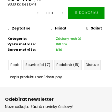
č
90,10 Kč bez DPH
u
Měrná
j
DO KOŠÍKU
cena:
e
m
e
Zeptat se
Hlídat
Sdílet
Kategorie
:
Záclony metráž
Výška metráže
:
160 cm
Barva metráže
:
bílá
Popis
Související (7)
Podobné (16)
Diskuze
Popis produktu není dostupný
Z
á
Odebírat newsletter
p
Nezmeškejte žádné novinky či slevy!
a