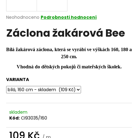
a
j
Průměrné
Neohodnoceno
Podrobnosti hodnocení
í
hodnocení
Záclona žakárová Bee
produktu
t
je
?
0,0
z
Bílá žakárová záclona, která se vyrábí ve výškách 160, 180 a
5
250 cm.
hvězdiček.
Vhodná do dětských pokojů či mateřských školek.
HLEDAT
VARIANTA
D
o
p
skladem
o
Kód:
CI93035/160
r
u
109 Kč
/ m