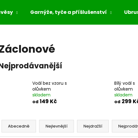
ávěsy
Garnýže, tyče a příšlušenství
Ubrus
Co potřebujete najít?
Záclonové
HLEDAT
Nejprodávanější
Doporučujeme
Voál bez vzoru s
Bílý voál s
olůvkem
olůvkem
skladem
skladem
149 Kč
299 K
od
od
Ř
a
Abecedně
Nejlevnější
Nejdražší
Nejprodá
z