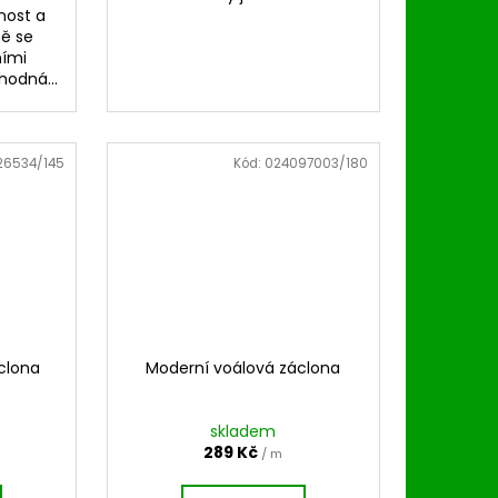
nost a
ně se
ními
hodná...
26534/145
Kód:
024097003/180
clona
Moderní voálová záclona
skladem
289 Kč
/ m