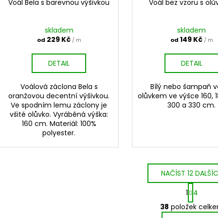
Voál Bela s barevnou výšivkou
Voál bez vzoru s ol
skladem
skladem
229 Kč
149 Kč
od
/ m
od
/ m
DETAIL
DETAIL
Voálová záclona Bela s
Bílý nebo šampaň v
oranžovou decentní výšivkou.
olůvkem ve výšce 160, 1
Ve spodním lemu záclony je
300 a 330 cm.
všité olůvko. Vyráběná výška:
160 cm. Materiál: 100%
polyester.
NAČÍST 12 DALŠÍ
S
1
4
t
O
r
38
položek celk
v
á