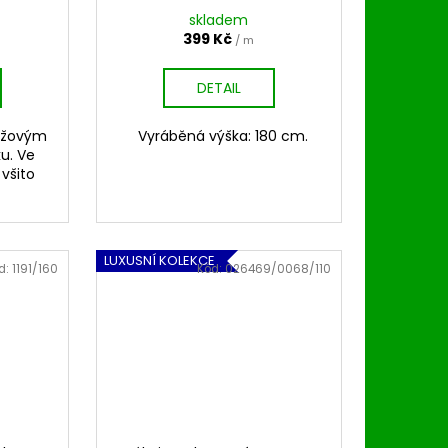
skladem
399 Kč
/ m
DETAIL
anžovým
Vyráběná výška: 180 cm.
u. Ve
 všito
LUXUSNÍ KOLEKCE
d:
1191/160
Kód:
026469/0068/110