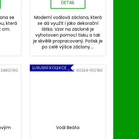
DETAIL
lona se
Moderní voálová záclona, která
u, která
se dá využít i jako dekorační
2 cm.
látka. Vzor na zácloně je
vyhotoven pomocí tisku a tak
je skvělě propracovaný. Potisk je
po celé výšce záclony....
LUXUSNÍ KOLEKCE
:
2480/160
Kód:
60324-101/180
žovým
Voál Beáta