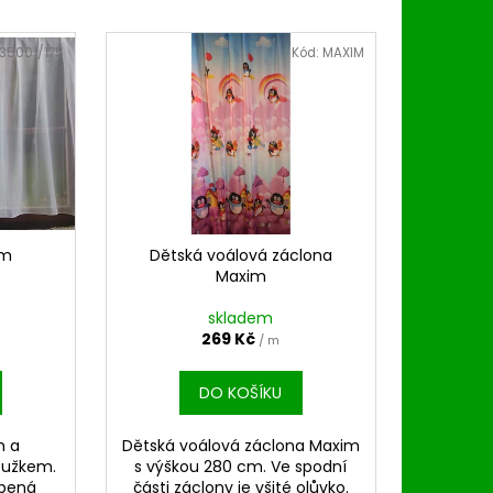
35001/175
Kód:
MAXIM
em
Dětská voálová záclona
Maxim
skladem
269 Kč
/ m
DO KOŠÍKU
m a
Dětská voálová záclona Maxim
oužkem.
s výškou 280 cm. Ve spodní
íbená
části záclony je všité olůvko.