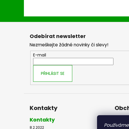
Z
á
Odebírat newsletter
p
Nezmeškejte žádné novinky či slevy!
a
t
E-mail
í
PŘIHLÁSIT SE
Kontakty
Obch
Kontakty
Obch
Používáme
8.2.2022
8.2.2022