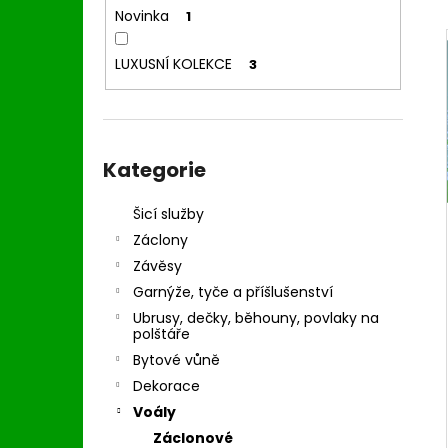
l
Novinka
1
LUXUSNÍ KOLEKCE
3
Přeskočit
kategorie
Kategorie
Šicí služby
Záclony
Závěsy
Garnýže, tyče a příšlušenství
Ubrusy, dečky, běhouny, povlaky na
polštáře
Bytové vůně
Dekorace
Voály
Záclonové