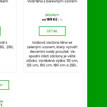
ůvkem
Voál Nina s barevným vzorem
skladem
169 Kč
od
/ m
DETAIL
oál s
Voálová záclona Nina se
80, 290,
zeleným vzorem, který vytváří
decentní svislý proužek. Ve
spodní části záclony je všité
olůvko. Vyráběná výška: 110 cm,
125 cm, 160 cm, 180 cm a 290...
CH
em