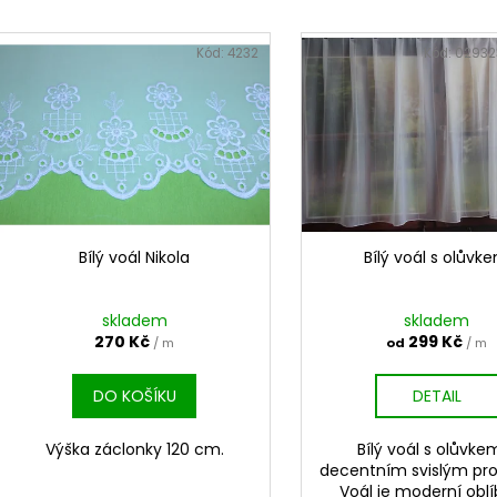
e
V
n
ý
Kód:
4232
Kód:
02932
í
p
p
i
r
s
o
p
d
r
u
o
k
d
Bílý voál Nikola
Bílý voál s olůvk
t
u
ů
k
skladem
skladem
t
270 Kč
299 Kč
/ m
od
/ m
ů
DO KOŠÍKU
DETAIL
Výška záclonky 120 cm.
Bílý voál s olůvke
decentním svislým pr
Voál je moderní obl