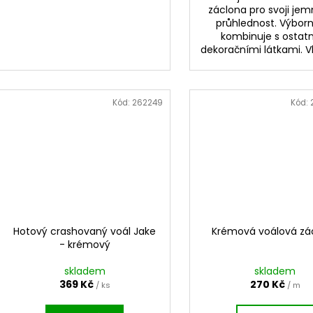
záclona pro svoji jem
průhlednost. Výbor
kombinuje s ostat
dekoračními látkami. V
Kód:
262249
Kód:
Hotový crashovaný voál Jake
Krémová voálová zá
- krémový
skladem
skladem
369 Kč
270 Kč
/ ks
/ m