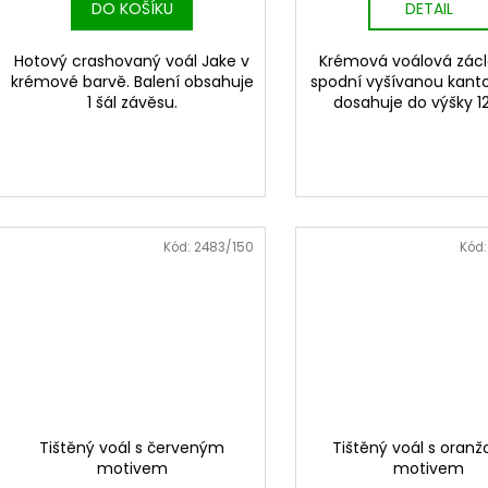
DO KOŠÍKU
DETAIL
Hotový crashovaný voál Jake v
Krémová voálová zác
krémové barvě. Balení obsahuje
spodní vyšívanou kanto
1 šál závěsu.
dosahuje do výšky 1
Kód:
2483/150
Kód
Tištěný voál s červeným
Tištěný voál s oran
motivem
motivem