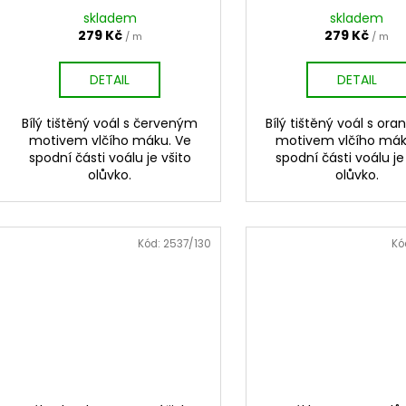
skladem
skladem
279 Kč
279 Kč
/ m
/ m
DETAIL
DETAIL
Bílý tištěný voál s červeným
Bílý tištěný voál s or
motivem vlčího máku. Ve
motivem vlčího mák
spodní části voálu je všito
spodní části voálu je
olůvko.
olůvko.
Kód:
2537/130
Kó