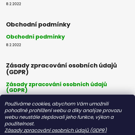
8.2.2022
Obchodní podmínky
Obchodní podmínky
8.2.2022
Zásady zpracování osobních údajů
(GDPR)
Zásady zpracování osobních údajů
(GDPR)
8.2.2022
Používáme cookies, abychom Vám umožnili
pohodlné prohlížení webu a díky analýze provozu
webu neustále zlepšovali jeho funkce, výkon a
Dopravné a platby
použitelnost.
Zásady zpracování osobních údajů (GDPR)
Dopravné a platby