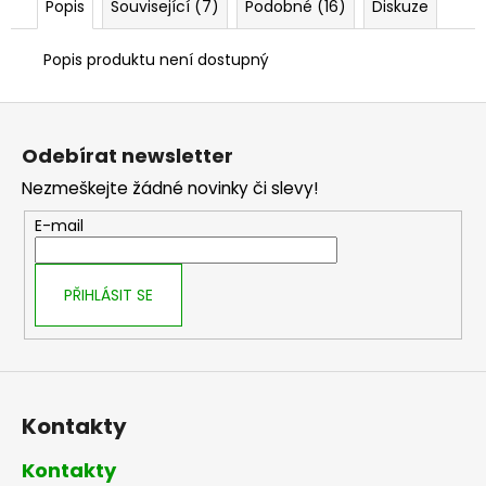
č
Popis
Související (7)
Podobné (16)
Diskuze
u
j
Popis produktu není dostupný
e
m
Z
e
á
Odebírat newsletter
p
Nezmeškejte žádné novinky či slevy!
a
t
E-mail
í
PŘIHLÁSIT SE
Kontakty
Kontakty