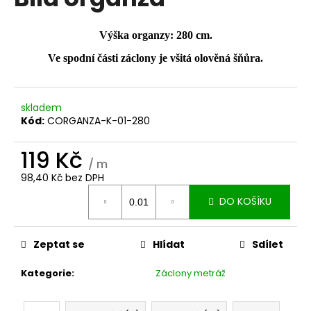
je
a
0,0
z
j
Výška organzy: 280 cm.
5
í
hvězdiček.
Ve spodní části záclony je všitá olověná šňůra.
t
?
skladem
Kód:
CORGANZA-K-01-280
119 Kč
HLEDAT
/ m
98,40 Kč bez DPH
Měrná
DO KOŠÍKU
cena:
D
o
Zeptat se
Hlídat
Sdílet
p
o
Kategorie
:
Záclony metráž
r
u