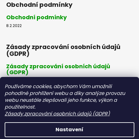
Obchodní podmínky
Obchodní podmínky
8.2.2022
Zásady zpracování osobních údajů
(GDPR)
Zásady zpracování osobních údajů
(GDPR)
8.2.2022
Používáme cookies, abychom Vám umožnili
pohodlné prohlížení webu a díky analýze provozu
webu neustále zlepšovali jeho funkce, výkon a
Dopravné a platby
použitelnost.
Zásady zpracování osobních údajů (GDPR)
Dopravné a platby
8.2.2022
Nastavení