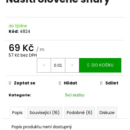
je
a
0,0
z
j
5
í
hvězdiček.
do týdne
t
Kód:
4824
?
69 Kč
/ m
57 Kč bez DPH
Měrná
DO KOŠÍKU
cena:
HLEDAT
Zeptat se
Hlídat
Sdílet
D
Kategorie
:
Šicí služby
o
p
o
Popis
Související (16)
Podobné (6)
Diskuze
r
u
Popis produktu není dostupný