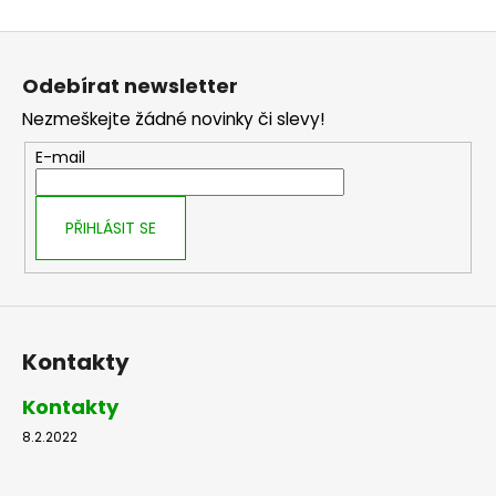
č
u
Z
j
á
e
Odebírat newsletter
p
m
Nezmeškejte žádné novinky či slevy!
e
a
t
E-mail
í
PŘIHLÁSIT SE
Kontakty
Kontakty
8.2.2022