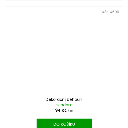
Kód:
4506
Dekorační běhoun
skladem
94 Kč
/ m
DO KOŠÍKU