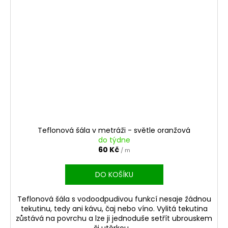
Teflonová šála v metráži - světle oranžová
do týdne
60 Kč
/ m
DO KOŠÍKU
Teflonová šála s vodoodpudivou funkcí nesaje žádnou
tekutinu, tedy ani kávu, čaj nebo víno. Vylitá tekutina
zůstává na povrchu a lze ji jednoduše setřít ubrouskem