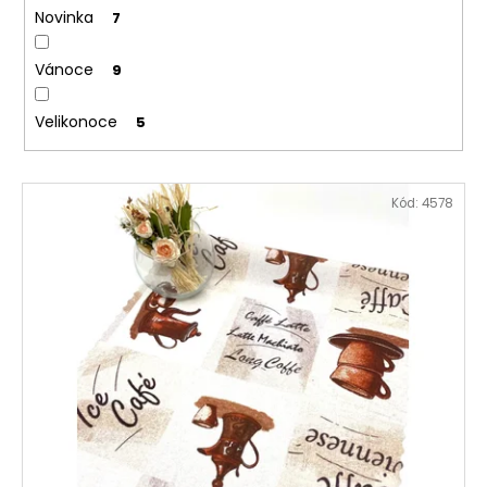
č
Novinka
7
u
j
Vánoce
9
e
m
e
Velikonoce
5
V
Kód:
4578
ý
p
i
s
p
r
o
d
u
k