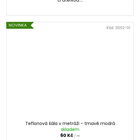
či utěrkou....
NOVINKA
Kód:
3002-01
Teflonová šála v metráži - tmavě modrá
skladem
60 Kč
/ m