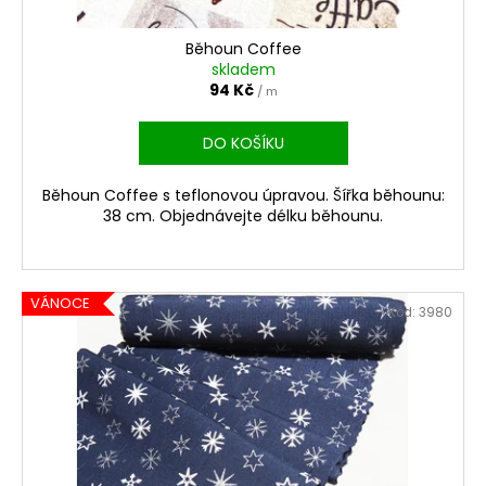
t
ů
Běhoun Coffee
skladem
94 Kč
/ m
DO KOŠÍKU
Běhoun Coffee s teflonovou úpravou. Šířka běhounu:
38 cm. Objednávejte délku běhounu.
VÁNOCE
Kód:
3980