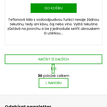
DO KOŠÍKU
Teflonová šála s vodoodpudivou funkcí nesaje žádnou
tekutinu, tedy ani kávu, čaj nebo víno. Vylitá tekutina
zůstává na povrchu a lze ji jednoduše setřít ubrouskem
či utěrkou....
NAČÍST 12 DALŠÍCH
S
1
3
t
O
r
30
položek celkem
v
á
NAHORU
l
n
k
á
o
d
Z
v
a
á
á
c
Odebírat newsletter
n