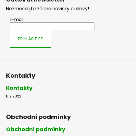
p
í
í
Nezmeškejte žádné novinky či slevy!
p
a
r
t
E-mail
v
í
k
y
PŘIHLÁSIT SE
v
ý
p
i
s
Kontakty
u
Kontakty
8.2.2022
Obchodní podmínky
Obchodní podmínky