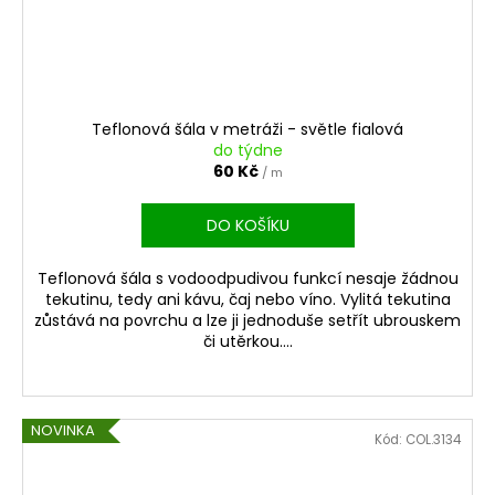
Teflonová šála v metráži - světle fialová
do týdne
60 Kč
/ m
DO KOŠÍKU
Teflonová šála s vodoodpudivou funkcí nesaje žádnou
tekutinu, tedy ani kávu, čaj nebo víno. Vylitá tekutina
zůstává na povrchu a lze ji jednoduše setřít ubrouskem
či utěrkou....
NOVINKA
Kód:
COL.3134