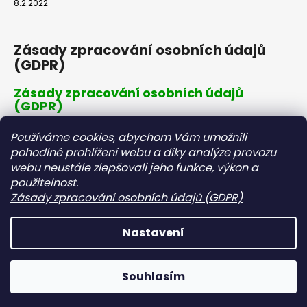
8.2.2022
Zásady zpracování osobních údajů
(GDPR)
Zásady zpracování osobních údajů
(GDPR)
8.2.2022
Používáme cookies, abychom Vám umožnili
pohodlné prohlížení webu a díky analýze provozu
webu neustále zlepšovali jeho funkce, výkon a
Dopravné a platby
použitelnost.
Zásady zpracování osobních údajů (GDPR)
Dopravné a platby
8.2.2022
Nastavení
Vytvořil Shoptet
Souhlasím
Copyright 2026
ČIČINKA s.r.o.
. Všechna práva vyhrazena.