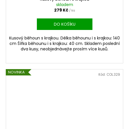
skladem
279 Kč
/ ks
DO KOŠÍKU
Kusový běhoun s krajkou. Délka běhounu i s krajkou: 140
cm Šířka běhounu i s krajkou: 40 cm. Skladem poslední
dva kusy, neobjednávejte prosím více kusů.
NOVINKA
Kód:
COL.329