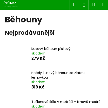
K
Přejít
ČIČINKA
Hledat
Náku
M
Přihlášen
na
s.r.o.
o
záclony, závěsy,
dekorace
obsah
Zpět
Zpět
košík
š
Běhouny
í
C
k
Nejprodávanější
o
p
o
Kusový běhoun pískový
t
skladem
ř
279 Kč
e
b
Hnědý kusový běhoun se zlatou
u
lemovkou
j
skladem
319 Kč
e
t
e
Teflonová šála v metráži - tmavě modrá
n
skladem