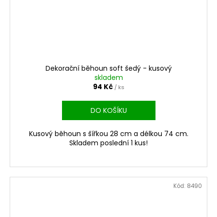
Dekorační běhoun soft šedý - kusový
skladem
94 Kč
/ ks
DO KOŠÍKU
Kusový běhoun s šířkou 28 cm a délkou 74 cm.
Skladem poslední 1 kus!
Kód:
8490