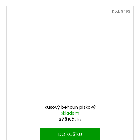
Kód:
8493
Kusový běhoun pískový
skladem
279 Kč
/ ks
DO KOŠÍKU