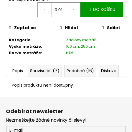
č
Měrná
u
DO KOŠÍKU
cena:
j
e
m
Zeptat se
Hlídat
Sdílet
e
Kategorie
:
Záclony metráž
Výška metráže
:
160 cm
,
250 cm
Barva metráže
:
bílá
Popis
Související (7)
Podobné (16)
Diskuze
Popis produktu není dostupný
Z
á
Odebírat newsletter
p
Nezmeškejte žádné novinky či slevy!
a
t
E-mail