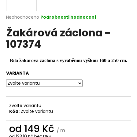
a
j
Průměrné
Neohodnoceno
Podrobnosti hodnocení
í
hodnocení
Žakárová záclona -
produktu
t
je
?
107374
0,0
z
5
hvězdiček.
Bílá žakárová záclona s výráběnou výškou 160 a 250 cm.
HLEDAT
VARIANTA
D
o
Zvolte variantu
p
Kód:
Zvolte variantu
o
r
od
149 Kč
/ m
u
od
123,10 Kč
bez DPH