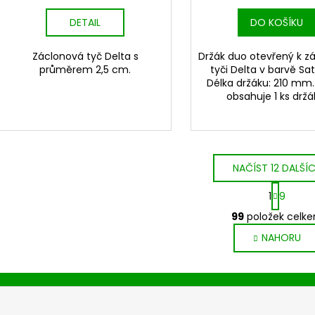
DETAIL
DO KOŠÍKU
Záclonová tyč Delta s
Držák duo otevřený k z
průměrem 2,5 cm.
tyči Delta v barvě Sati
Délka držáku: 210 mm.
obsahuje 1 ks držá
NAČÍST 12 DALŠÍ
S
1
9
t
O
r
99
položek celk
v
á
NAHORU
l
n
k
á
o
d
v
a
á
c
n