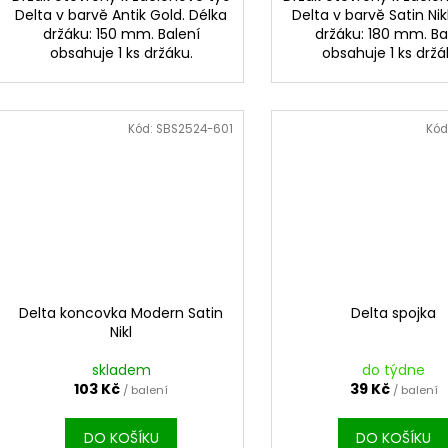
Delta v barvě Antik Gold. Délka
Delta v barvě Satin Nik
držáku: 150 mm. Balení
držáku: 180 mm. Ba
obsahuje 1 ks držáku.
obsahuje 1 ks držá
Kód:
SBS2524-601
Kód
Delta koncovka Modern Satin
Delta spojka
Nikl
skladem
do týdne
103 Kč
39 Kč
/ balení
/ balení
DO KOŠÍKU
DO KOŠÍKU