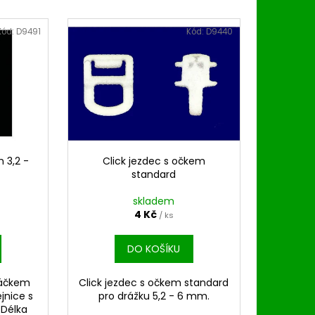
Kód:
D9491
Kód:
D9440
 3,2 -
Click jezdec s očkem
standard
skladem
4 Kč
/ ks
DO KOŠÍKU
háčkem
Click jezdec s očkem standard
ejnice s
pro drážku 5,2 - 6 mm.
 Délka