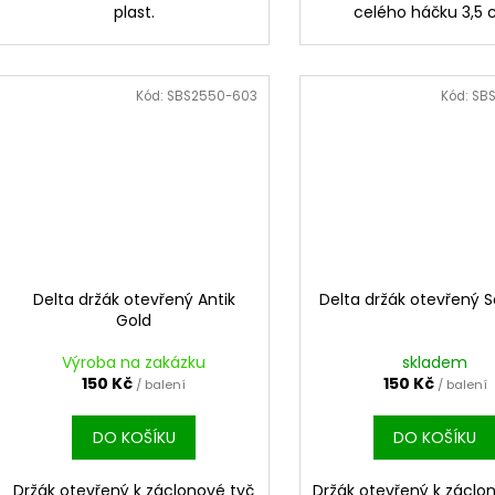
plast.
celého háčku 3,5 
Kód:
SBS2550-603
Kód:
SB
Delta držák otevřený Antik
Delta držák otevřený Sa
Gold
Výroba na zakázku
skladem
150 Kč
150 Kč
/ balení
/ balení
DO KOŠÍKU
DO KOŠÍKU
Držák otevřený k záclonové tyč
Držák otevřený k záclon