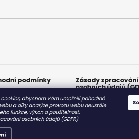
í
í
p
r
v
k
y
v
ý
p
i
s
u
odní podmínky
Zásady zpracování
osobních údajů (G
odní podmínky
 cookies, abychom Vám umožnili pohodlné
Zásady zpracování
S
osobních údajů (GDP
 webu a díky analýze provozu webu neustále
jeho funkce, výkon a použitelnost.
8.2.2022
acování osobních údajů (GDPR)
hrazena.
ní