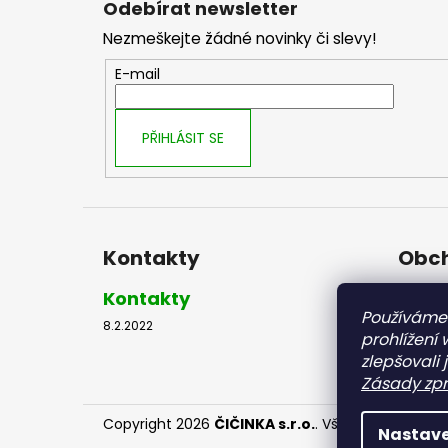
Odebírat newsletter
p
Nezmeškejte žádné novinky či slevy!
a
t
E-mail
í
PŘIHLÁSIT SE
Kontakty
Obch
Kontakty
Obch
Používáme
8.2.2022
8.2.2022
prohlížení
zlepšovali 
Zásady zpr
Copyright 2026
ČIČINKA s.r.o.
. Všechna práva vy
Nastave