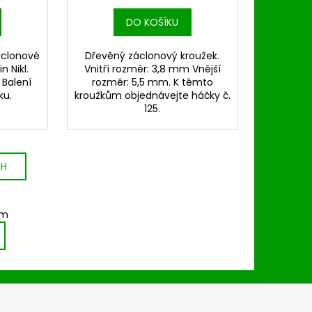
DO KOŠÍKU
áclonové
Dřevěný záclonový kroužek.
n Nikl.
Vnitří rozměr: 3,8 mm Vnější
 Balení
rozměr: 5,5 mm. K těmto
ku.
kroužkům objednávejte háčky č.
125.
CH
em