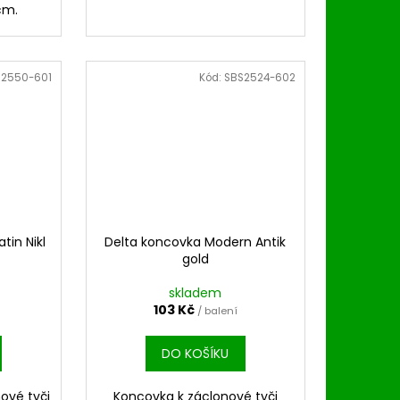
cm.
S2550-601
Kód:
SBS2524-602
tin Nikl
Delta koncovka Modern Antik
gold
skladem
103 Kč
/ balení
DO KOŠÍKU
ové tyči
Koncovka k záclonové tyči