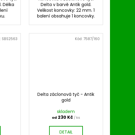
l. Délka
Delta v barvě Antik gold.
lení
Velikost koncovky: 22 mm. 1
ku.
balení obsahuje 1 koncovky.
:
SBS2563
Kód:
7587/160
Delta záclonová tyč - Antik
gold
skladem
230 Kč
od
/ ks
DETAIL