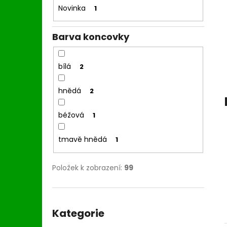
l
Novinka
1
Barva koncovky
bílá
2
hnědá
2
béžová
1
tmavě hnědá
1
Položek k zobrazení:
99
Přeskočit
kategorie
Kategorie