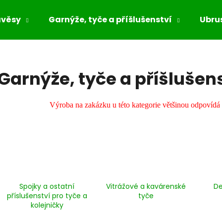
ávěsy
Garnýže, tyče a příšlušenství
Ubrus
Co potřebujete najít?
Garnýže, tyče a příšlušen
HLEDAT
Výroba na zakázku u této kategorie většinou odpovídá
Doporučujeme
Spojky a ostatní
Vitrážové a kavárenské
De
příslušenství pro tyče a
tyče
kolejničky