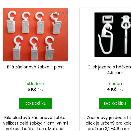
e
V
n
ý
Kód:
33.01.01
í
p
p
i
r
s
o
p
d
r
u
o
k
d
Bílá záclonová žabka - plast
Click jezdec s háčkem
t
4,6 mm
u
ů
k
skladem
skladem
t
5 Kč
4 Kč
/ ks
/ ks
ů
DO KOŠÍKU
DO KOŠÍKU
Bílá plastová záclonová žabka.
Záclonový jezdec s 
Velikost celé žabky: 4 cm. Vniřní
click je určený pro kol
velikost háčku: 1 cm. Materiál:
drážkou 3,2-4,6 mm.