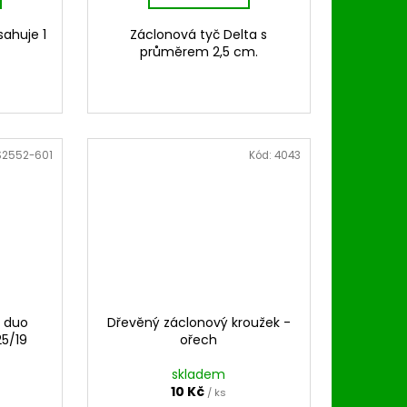
sahuje 1
Záclonová tyč Delta s
průměrem 2,5 cm.
S2552-601
Kód:
4043
 duo
Dřevěný záclonový kroužek -
25/19
ořech
skladem
10 Kč
/ ks