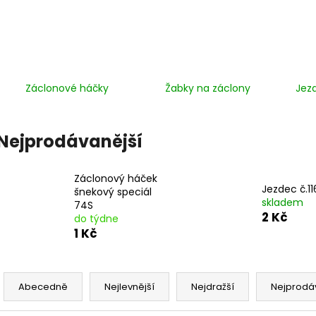
Záclonové háčky
Žabky na záclony
Jez
Nejprodávanější
Záclonový háček
Jezdec č.11
šnekový speciál
skladem
74S
2 Kč
do týdne
1 Kč
Ř
a
Abecedně
Nejlevnější
Nejdražší
Nejprodá
z