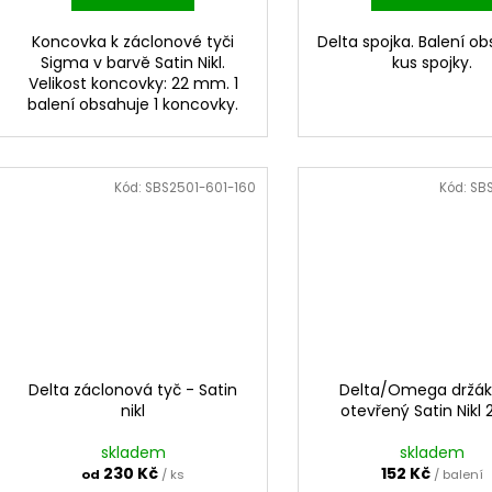
Koncovka k záclonové tyči
Delta spojka. Balení ob
Sigma v barvě Satin Nikl.
kus spojky.
Velikost koncovky: 22 mm. 1
balení obsahuje 1 koncovky.
Kód:
SBS2501-601-160
Kód:
SB
Delta záclonová tyč - Satin
Delta/Omega držák
nikl
otevřený Satin Nikl 
skladem
skladem
230 Kč
152 Kč
od
/ ks
/ balení