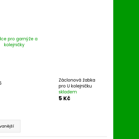
dce pro garnýže a
kolejničky
Záclonová žabka
6
pro U kolejničku
skladem
5 Kč
vanější