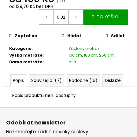
č
/ m
od
139,70 Kč
bez DPH
u
Měrná
j
DO KOŠÍKU
cena:
e
m
e
Zeptat se
Hlídat
Sdílet
Kategorie
:
Záclony metráž
Výška metráže
:
160 cm
,
180 cm
,
250 cm
Barva metráže
:
bílá
Popis
Související (7)
Podobné (16)
Diskuze
Popis produktu není dostupný
Z
á
Odebírat newsletter
p
Nezmeškejte žádné novinky či slevy!
a