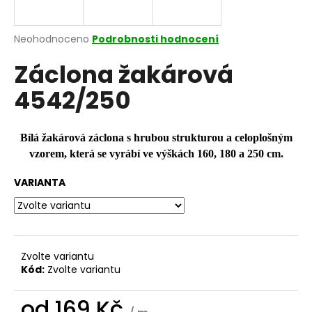
a
j
Průměrné
Neohodnoceno
Podrobnosti hodnocení
í
hodnocení
Záclona žakárová
produktu
t
je
?
4542/250
0,0
z
5
hvězdiček.
Bílá žakárová záclona s hrubou strukturou a celoplošným
vzorem, která se vyrábí ve výškách 160, 180 a 250 cm.
HLEDAT
VARIANTA
D
o
p
Zvolte variantu
o
Kód:
Zvolte variantu
r
u
od
169 Kč