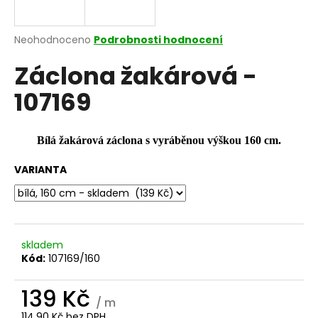
a
j
Průměrné
Neohodnoceno
Podrobnosti hodnocení
í
hodnocení
Záclona žakárová -
produktu
t
je
?
107169
0,0
z
5
hvězdiček.
Bílá žakárová záclona s vyráběnou výškou 160 cm.
HLEDAT
VARIANTA
D
o
skladem
p
Kód:
107169/160
o
r
139 Kč
/ m
u
114,90 Kč bez DPH