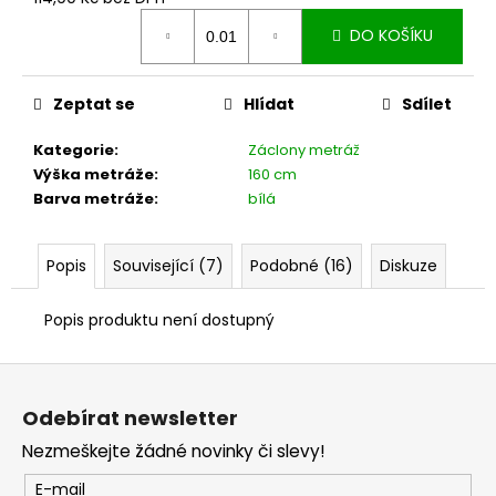
č
Měrná
u
DO KOŠÍKU
cena:
j
e
m
Zeptat se
Hlídat
Sdílet
e
Kategorie
:
Záclony metráž
Výška metráže
:
160 cm
Barva metráže
:
bílá
Popis
Související (7)
Podobné (16)
Diskuze
Popis produktu není dostupný
Z
á
Odebírat newsletter
p
Nezmeškejte žádné novinky či slevy!
a
t
E-mail