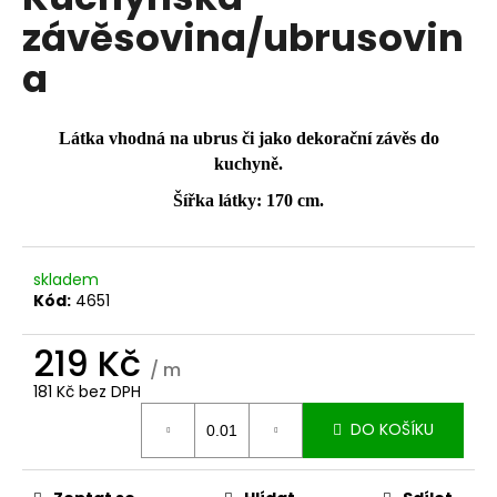
je
a
závěsovina/ubrusovin
0,0
z
j
a
5
í
hvězdiček.
t
?
Látka vhodná na ubrus či jako dekorační závěs do
kuchyně.
Šířka látky: 170 cm.
HLEDAT
skladem
Kód:
4651
219 Kč
D
/ m
o
181 Kč bez DPH
p
Měrná
o
DO KOŠÍKU
cena:
r
u