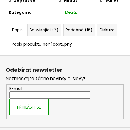
č
Zeptat se
Hlídat
Sdílet
u
Kategorie
:
Metráž
j
e
m
Popis
Související (7)
Podobné (16)
Diskuze
e
Popis produktu není dostupný
Z
á
Odebírat newsletter
p
Nezmeškejte žádné novinky či slevy!
a
t
E-mail
í
PŘIHLÁSIT SE