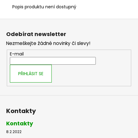
č
u
Popis produktu není dostupný
j
e
Z
m
á
Odebírat newsletter
e
p
Nezmeškejte žádné novinky či slevy!
a
t
E-mail
í
PŘIHLÁSIT SE
Kontakty
Kontakty
8.2.2022