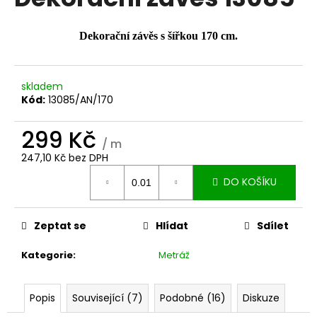
je
a
0,0
z
j
Dekorační závěs s šířkou 170 cm.
5
í
hvězdiček.
t
skladem
?
Kód:
13085/AN/170
299 Kč
/ m
247,10 Kč bez DPH
HLEDAT
Měrná
DO KOŠÍKU
cena:
D
Zeptat se
Hlídat
Sdílet
o
p
Kategorie
:
Metráž
o
r
Popis
Související (7)
Podobné (16)
Diskuze
u