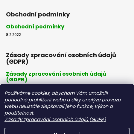
Obchodní podmínky
Obchodní podmínky
8.2.2022
Zásady zpracování osobních údajů
(GDPR)
Zásady zpracování osobních údajů
(GDPR)
8.2.2022
Používáme cookies, abychom Vám umožnili
pohodlné prohlížení webu a díky analýze provozu
webu neustále zlepšovali jeho funkce, výkon a
Dopravné a platby
použitelnost.
Zásady zpracování osobních údajů (GDPR)
Dopravné a platby
8.2.2022