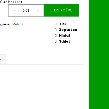
30 Kč bez DPH
ná
DO KOŠÍKU
:
Tisk
gorie
:
Metráž
Zeptat se
Hlídat
Sdílet
e