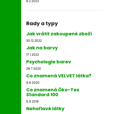
8.2.2022
Rady a typy
Jak vrátit zakoupené zboží
30.12.2022
Jak na barvy
17.1.2022
Psychologie barev
28.7.2020
Co znamená VELVET látka?
9.6.2020
Co znamená Öko-Tex
Standard 100
5.9.2019
Nehořlavé látky