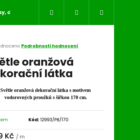
Hledat
Přihlášení
Nákupní
y, dečky, běhouny, povlaky na polštáře
Bytov
košík
rné
odnoceno
Podrobnosti hodnocení
cení
ětle oranžová
ktu
korační látka
ček.
Světle oranžová dekorační látka s motivem
vodorovných proužků s šířkou 170 cm.
dem
Kód:
12993/PB/170
9 Kč
/ m