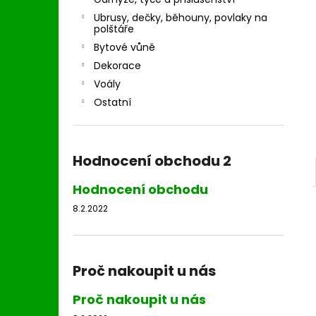
l
Ubrusy, dečky, běhouny, povlaky na
polštáře
Bytové vůně
Dekorace
Voály
Ostatní
Hodnocení obchodu 2
Hodnocení obchodu
8.2.2022
Proč nakoupit u nás
Proč nakoupit u nás