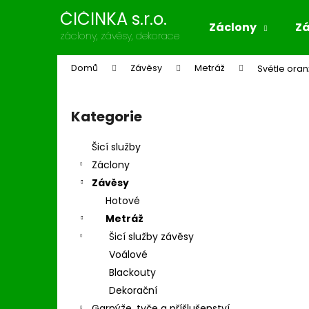
K
Přejít
ČIČINKA s.r.o.
na
o
Záclony
Z
obsah
Zpět
Zpět
záclony, závěsy, dekorace
š
do
do
í
Domů
Závěsy
Metráž
Světle oran
k
obchodu
obchodu
P
o
Kategorie
Přeskočit
s
kategorie
t
Šicí služby
r
Záclony
a
Závěsy
n
Hotové
n
Metráž
í
Šicí služby závěsy
p
Voálové
a
Blackouty
n
Dekorační
e
Garnýže, tyče a příšlušenství