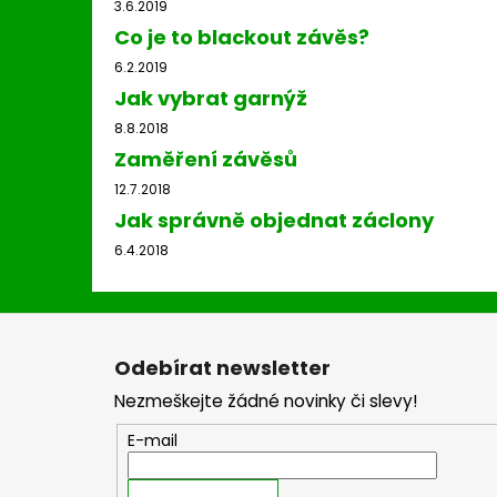
3.6.2019
Co je to blackout závěs?
6.2.2019
Jak vybrat garnýž
8.8.2018
Zaměření závěsů
12.7.2018
Jak správně objednat záclony
6.4.2018
Z
á
Odebírat newsletter
p
Nezmeškejte žádné novinky či slevy!
a
t
E-mail
í