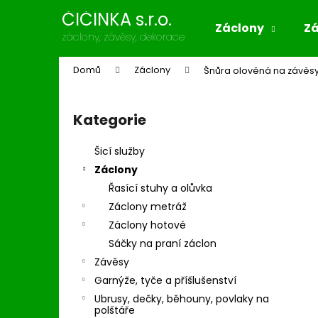
K
Přejít
ČIČINKA s.r.o.
na
o
Záclony
Z
obsah
Zpět
Zpět
záclony, závěsy, dekorace
š
do
do
í
Domů
Záclony
Šnůra olověná na závěsy
k
obchodu
obchodu
P
o
Kategorie
Přeskočit
s
kategorie
t
Šicí služby
r
Záclony
a
Řasící stuhy a olůvka
n
Záclony metráž
n
Záclony hotové
í
Sáčky na praní záclon
p
Závěsy
a
Garnýže, tyče a příšlušenství
n
Ubrusy, dečky, běhouny, povlaky na
e
polštáře