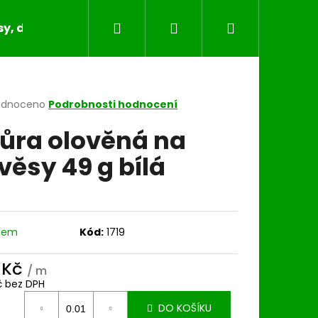
Hledat
Přihlášení
Nákupní
y, dečky, běhouny, povlaky na polštáře
Bytov
košík
rné
odnoceno
Podrobnosti hodnocení
cení
ůra olověná na
ktu
věsy 49 g bílá
ček.
dem
Kód:
1719
 Kč
/ m
č bez DPH
ná
DO KOŠÍKU
: