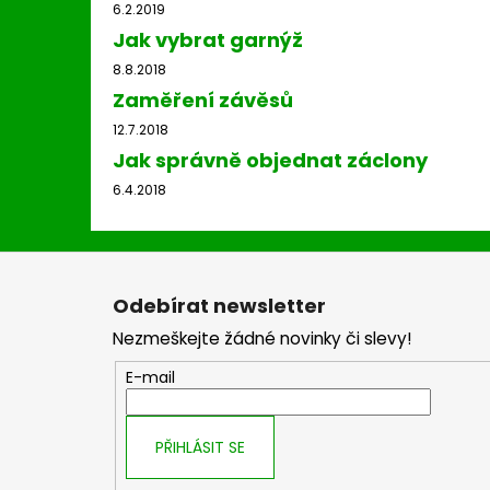
6.2.2019
Jak vybrat garnýž
8.8.2018
Zaměření závěsů
12.7.2018
Jak správně objednat záclony
6.4.2018
Z
á
Odebírat newsletter
p
Nezmeškejte žádné novinky či slevy!
a
t
E-mail
í
PŘIHLÁSIT SE