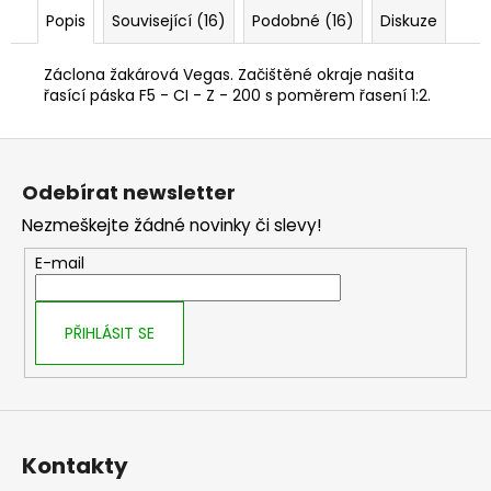
č
Popis
Související (16)
Podobné (16)
Diskuze
u
j
e
Záclona žakárová Vegas. Začištěné okraje našita
řasící páska F5 - CI - Z - 200 s poměrem řasení 1:2.
m
e
Z
á
Odebírat newsletter
p
Nezmeškejte žádné novinky či slevy!
a
t
E-mail
í
PŘIHLÁSIT SE
Kontakty