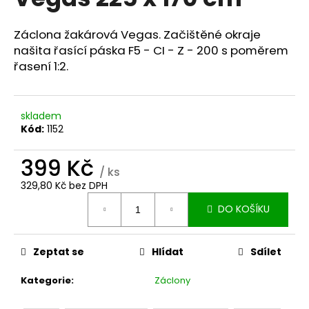
je
a
0,0
z
j
Záclona žakárová Vegas. Začištěné okraje
5
našita řasící páska F5 - CI - Z - 200 s poměrem
í
hvězdiček.
řasení 1:2.
t
?
skladem
Kód:
1152
399 Kč
HLEDAT
/ ks
329,80 Kč bez DPH
Měrná
DO KOŠÍKU
cena:
D
o
p
Zeptat se
Hlídat
Sdílet
o
r
Kategorie
:
Záclony
u