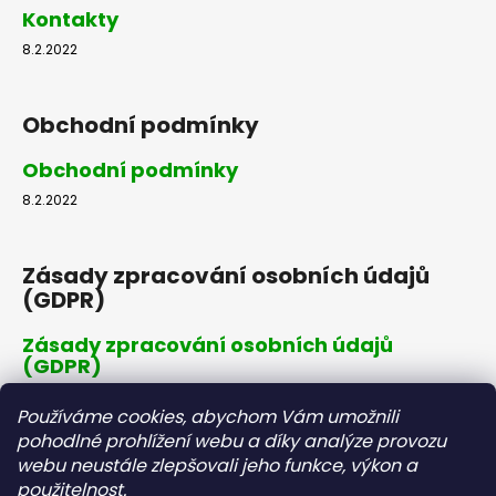
Kontakty
8.2.2022
Obchodní podmínky
Obchodní podmínky
8.2.2022
Zásady zpracování osobních údajů
(GDPR)
Zásady zpracování osobních údajů
(GDPR)
8.2.2022
Používáme cookies, abychom Vám umožnili
pohodlné prohlížení webu a díky analýze provozu
webu neustále zlepšovali jeho funkce, výkon a
Dopravné a platby
použitelnost.