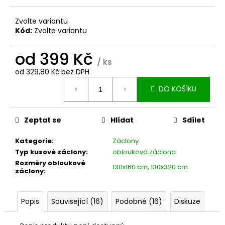
č
u
Zvolte variantu
j
Kód:
Zvolte variantu
e
m
od
399 Kč
e
/ ks
od
329,80 Kč
bez DPH
Měrná
DO KOŠÍKU
cena:
Zeptat se
Hlídat
Sdílet
Kategorie
:
Záclony
Typ kusové záclony
:
oblouková záclona
Rozměry obloukové
130x160 cm
,
130x320 cm
záclony
:
Popis
Související (16)
Podobné (16)
Diskuze