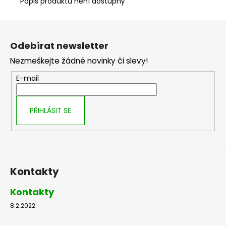
Popis produktu není dostupný
Z
á
Odebírat newsletter
p
Nezmeškejte žádné novinky či slevy!
a
t
E-mail
í
PŘIHLÁSIT SE
Kontakty
Kontakty
8.2.2022