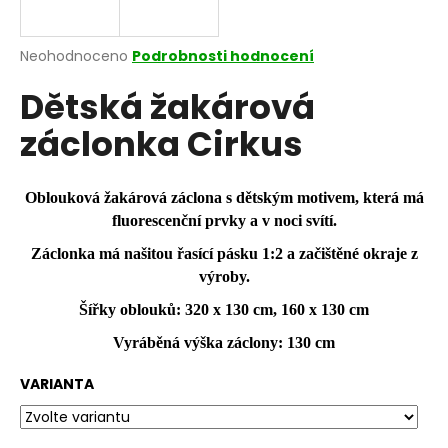
a
j
Průměrné
Neohodnoceno
Podrobnosti hodnocení
í
hodnocení
Dětská žakárová
produktu
t
je
?
záclonka Cirkus
0,0
z
5
hvězdiček.
Oblouková žakárová záclona s dětským motivem, která má
fluorescenční prvky a v noci svítí.
HLEDAT
Záclonka má našitou řasící pásku 1:2 a začištěné okraje z
výroby.
Šířky oblouků: 320 x 130 cm, 160 x 130 cm
D
o
Vyráběná výška záclony: 130 cm
p
o
VARIANTA
r
u