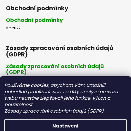
Obchodní podmínky
Obchodní podmínky
8.2.2022
Zásady zpracování osobních údajů
(GDPR)
Zásady zpracování osobních údajů
(GDPR)
8.2.2022
Používáme cookies, abychom Vám umožnili
pohodlné prohlížení webu a díky analýze provozu
webu neustále zlepšovali jeho funkce, výkon a
Dopravné a platby
použitelnost.
Zásady zpracování osobních údajů (GDPR)
Dopravné a platby
8.2.2022
Nastavení