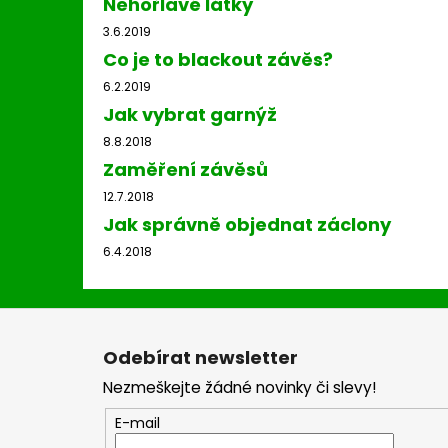
Nehořlavé látky
3.6.2019
Co je to blackout závěs?
6.2.2019
Jak vybrat garnýž
8.8.2018
Zaměření závěsů
12.7.2018
Jak správně objednat záclony
6.4.2018
Z
á
Odebírat newsletter
p
Nezmeškejte žádné novinky či slevy!
a
t
E-mail