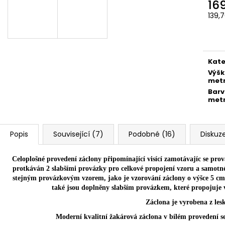
16
139,
Měr
cena
Kate
Výš
met
Bar
met
Popis
Související (7)
Podobné (16)
Diskuz
Celoplošné provedení záclony připomínající visící zamotávajíc se prov
protkáván 2 slabšími provázky pro celkové propojení vzoru a samotné 
stejným provázkovým vzorem, jako je vzorování záclony o výšce 5 cm.
také jsou doplněny slabším provázkem, které propojuje
Záclona je vyrobena z lesk
Moderní kvalitní žakárová záclona v bílém provedení se