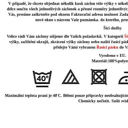
V případě, že chcete objednat několik kusů záclon téže výšky v někol
délce součtu všech jednotlivých záclonek a přesné rozměry jednotliv
Vás, prosíme zaškrtněte pod oknem Fakturační adresa možnost Zada
nové okno s názvem Vaše poznámka. do kterého, pros
Šicí služby
Velice rádi Vám záclony ušijeme dle Vašich požadavků. V kategorii
Ši
výšky, začištění okrajů, zkrácení výšky záclony nebo našití řasící pá
přidejte Vámi vybranou
Řasící pásku
do V
Vyrobeno v EU.
Materiál:100%polyes
Maximální teplota praní je 40̊ C. Bělení pouze přípravky neobsahujícími 
Chemicky nečistit. Sušit svis