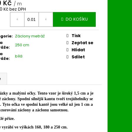
9 Kč
/ m
70 Kč bez DPH
ná
DO KOŠÍKU
:
Tisk
gorie
:
Záclony metráž
ka
Zeptat se
250 cm
ráže
:
Hlídat
va
bílá
Sdílet
ráže
:
e
ázky a malými očky. Tento vzor je široký 1,5 cm a je
záclony. Spodní silnější kantu tvoří trojúhelníky se
 Tyto očka ve spodní kantě jsou velké už jen 1 cm a
 vzorování záclony a záclonu samotnou.
lé příze.
 vyrábí ve výškách 160, 180 a 250 cm.