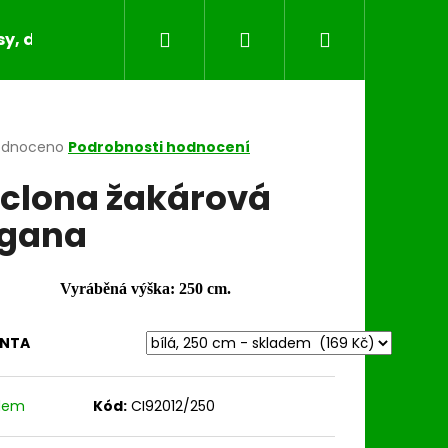
Hledat
Přihlášení
Nákupní
y, dečky, běhouny, povlaky na polštáře
Bytov
košík
rné
odnoceno
Podrobnosti hodnocení
cení
clona žakárová
ktu
gana
ček.
Vyráběná výška: 250 cm.
ANTA
dem
Kód:
CI92012/250