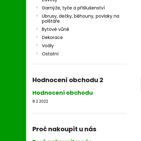
l
Garnýže, tyče a příšlušenství
Ubrusy, dečky, běhouny, povlaky na
polštáře
Bytové vůně
Dekorace
Voály
Ostatní
Hodnocení obchodu 2
Hodnocení obchodu
8.2.2022
Proč nakoupit u nás