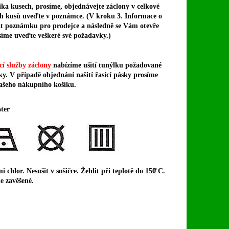
ika kusech, prosíme, objednávejte záclony v celkové
ých kusů uveďte v poznámce. (V kroku 3. Informace o
t poznámku pro prodejce a následně se Vám otevře
íme uveďte veškeré své požadavky.)
cí služby záclony
nabízíme ušití tunýlku požadované
sky. V případě objednání našití řasící pásky prosíme
ašeho nákupního košíku.
ter
chlor. Nesušit v sušičce. Žehlit při teplotě do 150̊ C.
le zavěšené.