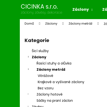
K
Přejít
ČIČINKA s.r.o.
na
o
Záclony
Z
obsah
Zpět
Zpět
záclony, závěsy, dekorace
š
do
do
í
Domů
Záclony
Záclony metráž
Z
k
obchodu
obchodu
P
o
Kategorie
Přeskočit
s
kategorie
t
Šicí služby
r
Záclony
a
Řasící stuhy a olůvka
n
Záclony metráž
n
Vitrážové
í
Krajkové a vyšívané záclony
p
Bez vzoru
a
Záclony hotové
n
Sáčky na praní záclon
e
Závěsy