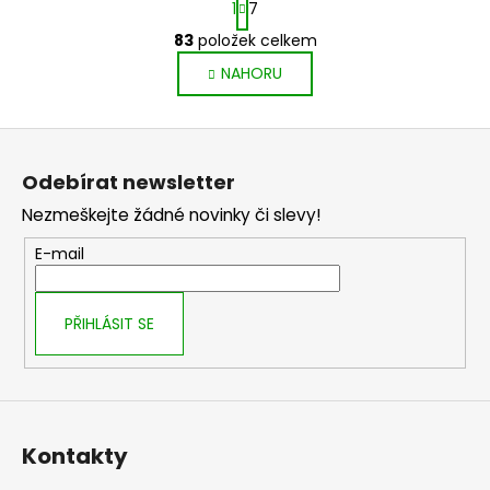
1
7
t
r
83
položek celkem
O
á
v
NAHORU
n
l
k
o
á
Z
v
d
á
á
a
Odebírat newsletter
n
p
c
í
Nezmeškejte žádné novinky či slevy!
í
a
p
t
E-mail
r
í
v
k
PŘIHLÁSIT SE
y
v
ý
p
i
Kontakty
s
u