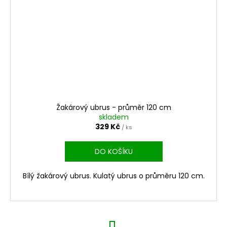
Žakárový ubrus - průměr 120 cm
skladem
329 Kč
/ ks
DO KOŠÍKU
Bílý žakárový ubrus. Kulatý ubrus o průměru 120 cm.
S