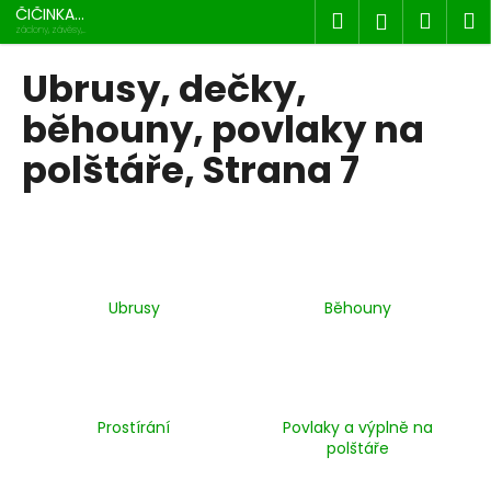
K
Přejít
ČIČINKA
Hledat
Náku
M
Přihlášen
na
s.r.o.
o
záclony, závěsy,
dekorace
obsah
Zpět
Zpět
košík
š
Ubrusy, dečky,
í
C
běhouny, povlaky na
k
o
polštáře
, Strana 7
p
o
t
ř
e
Ubrusy
Běhouny
b
u
j
e
t
Prostírání
Povlaky a výplně na
polštáře
e
n