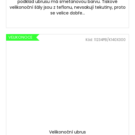
podklad ubrusu má smetanovou barvu. Tiskové
velikonoční šály jsou z teflonu, nevsakují tekutiny, proto
se velice dobře...
VELIKONOCE
Kód:
11234PB/K140X300
Velikonoční ubrus