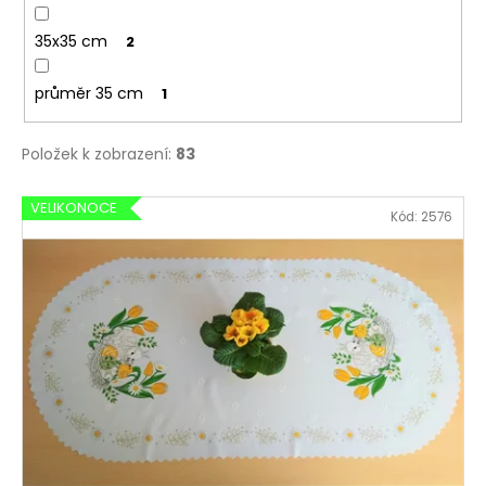
35x35 cm
2
průměr 35 cm
1
Položek k zobrazení:
83
V
VELIKONOCE
Kód:
2576
ý
p
i
s
p
r
o
d
u