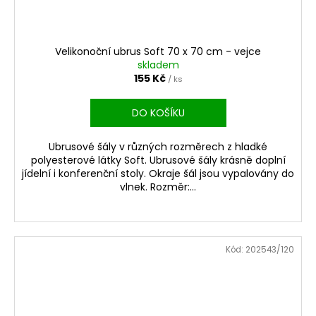
Velikonoční ubrus Soft 70 x 70 cm - vejce
skladem
155 Kč
/ ks
DO KOŠÍKU
Ubrusové šály v různých rozměrech z hladké
polyesterové látky Soft. Ubrusové šály krásně doplní
jídelní i konferenční stoly. Okraje šál jsou vypalovány do
vlnek. Rozměr:...
Kód:
202543/120