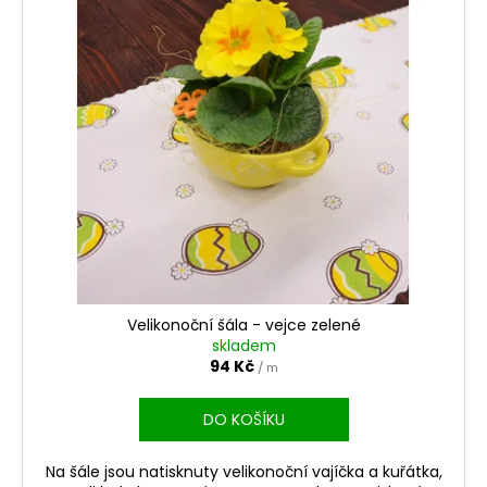
Velikonoční šála - vejce zelené
skladem
94 Kč
/ m
DO KOŠÍKU
Na šále jsou natisknuty velikonoční vajíčka a kuřátka,