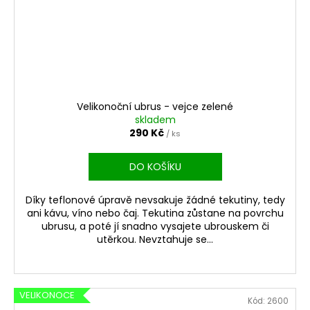
Velikonoční ubrus - vejce zelené
skladem
290 Kč
/ ks
DO KOŠÍKU
Díky teflonové úpravě nevsakuje žádné tekutiny, tedy
ani kávu, víno nebo čaj. Tekutina zůstane na povrchu
ubrusu, a poté jí snadno vysajete ubrouskem či
utěrkou. Nevztahuje se...
VELIKONOCE
Kód:
2600