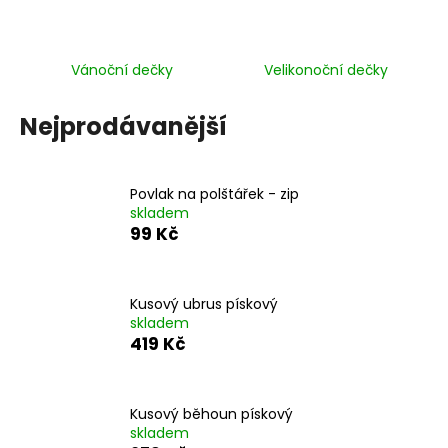
a
j
Vánoční dečky
Velikonoční dečky
í
t
Nejprodávanější
?
Povlak na polštářek - zip
skladem
HLEDAT
99 Kč
Kusový ubrus pískový
D
skladem
o
419 Kč
p
o
r
Kusový běhoun pískový
u
skladem