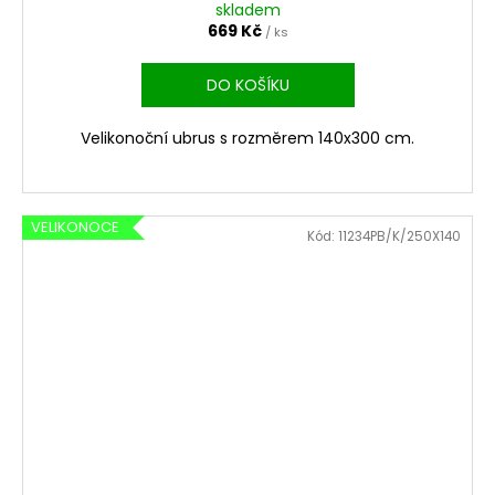
skladem
669 Kč
/ ks
DO KOŠÍKU
Velikonoční ubrus s rozměrem 140x300 cm.
VELIKONOCE
Kód:
11234PB/K/250X140