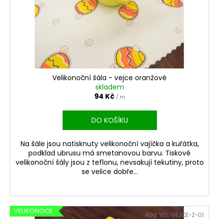
Velikonoční šála - vejce oranžové
skladem
94 Kč
/ m
DO KOŠÍKU
Na šále jsou natisknuty velikonoční vajíčka a kuřátka,
podklad ubrusu má smetanovou barvu. Tiskové
velikonoční šály jsou z teflonu, nevsakují tekutiny, proto
se velice dobře...
VELIKONOCE
Kód:
VEL-VEJCE-Z-01