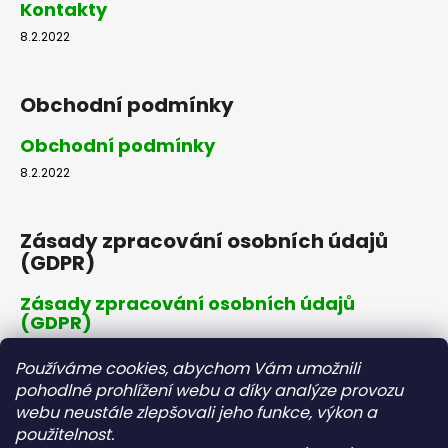
Kontakty
8.2.2022
Obchodní podmínky
Obchodní podmínky
8.2.2022
Zásady zpracování osobních údajů
(GDPR)
Zásady zpracování osobních údajů
(GDPR)
8.2.2022
Používáme cookies, abychom Vám umožnili
pohodlné prohlížení webu a díky analýze provozu
webu neustále zlepšovali jeho funkce, výkon a
Dopravné a platby
použitelnost.