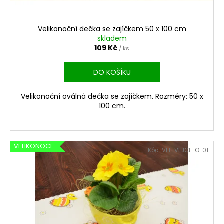
k
t
ů
Velikonoční dečka se zajíčkem 50 x 100 cm
skladem
109 Kč
/ ks
DO KOŠÍKU
Velikonoční oválná dečka se zajíčkem. Rozměry: 50 x
100 cm.
VELIKONOCE
Kód:
VEL-VEJCE-O-01