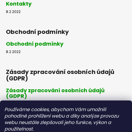
Kontakty
8.2.2022
Obchodní podmínky
Obchodní podmínky
8.2.2022
Zásady zpracování osobních údajů
(GDPR)
Zásady zpracování osobních údajů
(GDPR)
8.2.2022
Používáme cookies, abychom Vám umožnili
pohodlné prohlížení webu a díky analýze provozu
webu neustále zlepšovali jeho funkce, výkon a
Dopravné a platby
použitelnost.