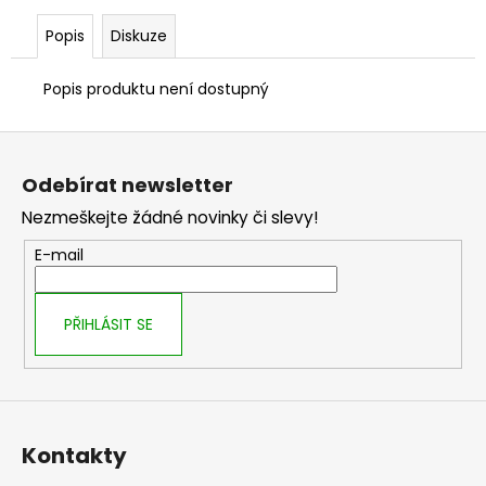
č
u
Popis
Diskuze
j
e
Popis produktu není dostupný
m
e
Z
á
Odebírat newsletter
p
Nezmeškejte žádné novinky či slevy!
a
t
E-mail
í
PŘIHLÁSIT SE
Kontakty