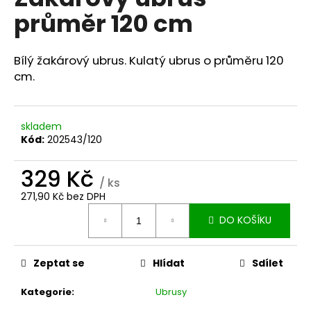
je
a
průměr 120 cm
0,0
z
j
5
í
hvězdiček.
Bílý žakárový ubrus. Kulatý ubrus o průměru 120
t
cm.
?
skladem
Kód:
202543/120
HLEDAT
329 Kč
/ ks
271,90 Kč bez DPH
Měrná
D
DO KOŠÍKU
cena:
o
p
Zeptat se
Hlídat
Sdílet
o
r
Kategorie
:
Ubrusy
u