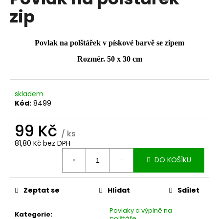
je
a
zip
0,0
z
j
5
í
hvězdiček.
Povlak na polštářek v pískové barvě se zipem
t
Rozměr. 50 x 30 cm
?
skladem
Kód:
8499
HLEDAT
99 Kč
/ ks
81,80 Kč bez DPH
Měrná
D
DO KOŠÍKU
cena:
o
p
o
Zeptat se
Hlídat
Sdílet
r
u
Povlaky a výplně na
Kategorie
:
polštáře