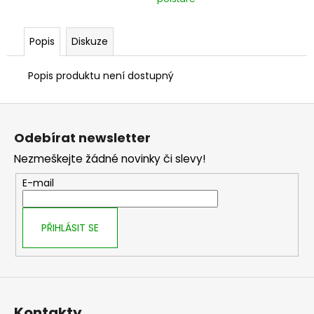
č
u
j
Popis
Diskuze
e
m
Popis produktu není dostupný
e
Z
á
Odebírat newsletter
p
Nezmeškejte žádné novinky či slevy!
a
t
E-mail
í
PŘIHLÁSIT SE
Kontakty