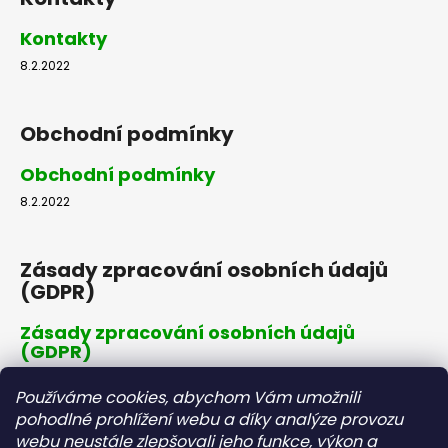
Kontakty
8.2.2022
Obchodní podmínky
Obchodní podmínky
8.2.2022
Zásady zpracování osobních údajů
(GDPR)
Zásady zpracování osobních údajů
(GDPR)
8.2.2022
Používáme cookies, abychom Vám umožnili
pohodlné prohlížení webu a díky analýze provozu
webu neustále zlepšovali jeho funkce, výkon a
Dopravné a platby