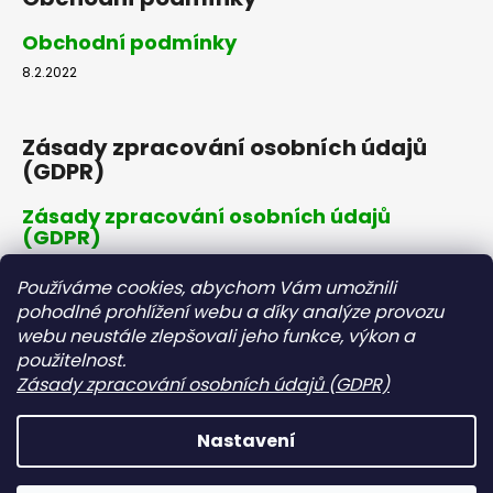
Obchodní podmínky
8.2.2022
Zásady zpracování osobních údajů
(GDPR)
Zásady zpracování osobních údajů
(GDPR)
8.2.2022
Používáme cookies, abychom Vám umožnili
pohodlné prohlížení webu a díky analýze provozu
webu neustále zlepšovali jeho funkce, výkon a
Dopravné a platby
použitelnost.
Zásady zpracování osobních údajů (GDPR)
Dopravné a platby
8.2.2022
Nastavení
Vytvořil Shoptet