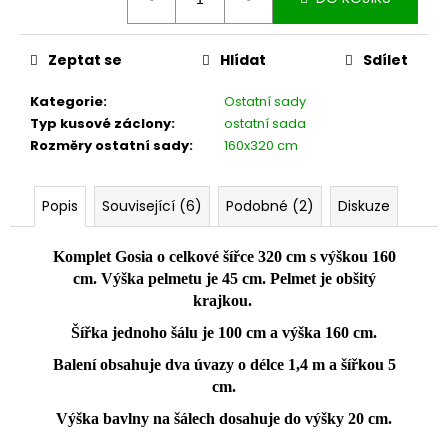
č
cena:
u
j
Zeptat se
Hlídat
Sdílet
e
m
Kategorie
:
Ostatní sady
e
Typ kusové záclony
:
ostatní sada
Rozměry ostatní sady
:
160x320 cm
Popis
Související (6)
Podobné (2)
Diskuze
Komplet Gosia o celkové šířce 320 cm s výškou 160
cm. Výška pelmetu je 45 cm. Pelmet je obšitý
krajkou.
Šířka jednoho šálu je 100 cm a výška 160 cm.
Balení obsahuje dva úvazy o délce 1,4 m a šířkou 5
cm.
Výška bavlny na šálech dosahuje do výšky 20 cm.