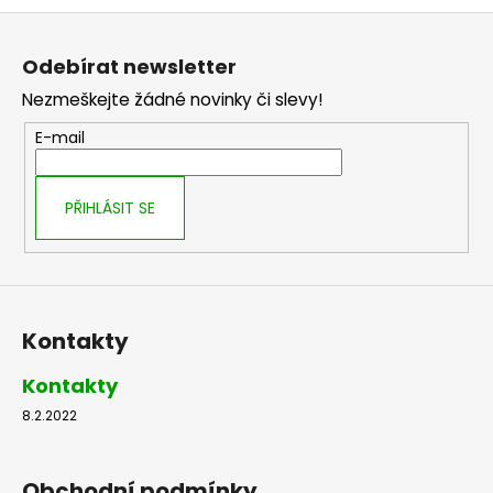
Z
á
Odebírat newsletter
p
Nezmeškejte žádné novinky či slevy!
a
t
E-mail
í
PŘIHLÁSIT SE
Kontakty
Kontakty
8.2.2022
Obchodní podmínky