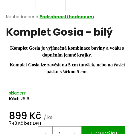
a
j
Průměrné
Neohodnoceno
Podrobnosti hodnocení
í
hodnocení
Komplet Gosia - bílý
produktu
t
je
?
0,0
z
Komplet Gosia je výjímečná kombinace bavlny a voálu s
5
dopněním jemné krajky.
hvězdiček.
Komplet Gosia lze zavěsit na 5 cm tunýlek, nebo na řasící
HLEDAT
pásku s šířkou 5 cm.
skladem
D
Kód:
2616
o
p
899 Kč
o
/ ks
r
743 Kč bez DPH
u
Měrná
DO KOŠÍKU