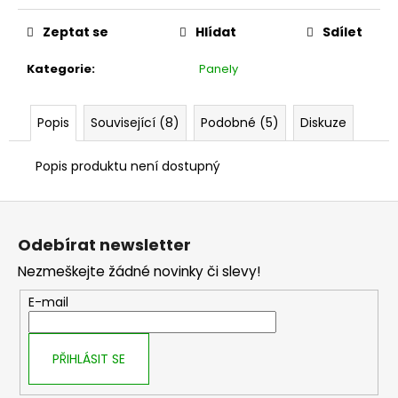
č
u
Zeptat se
Hlídat
Sdílet
j
e
Kategorie
:
Panely
m
e
Popis
Související (8)
Podobné (5)
Diskuze
Popis produktu není dostupný
Z
á
Odebírat newsletter
p
Nezmeškejte žádné novinky či slevy!
a
t
E-mail
í
PŘIHLÁSIT SE