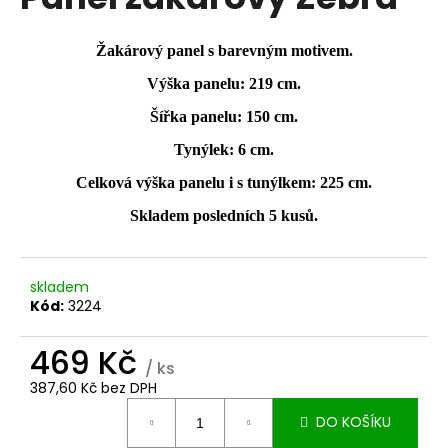
je
a
0,0
z
j
Žakárový panel s barevným motivem.
5
í
hvězdiček.
Výška panelu: 219 cm.
t
Šířka panelu: 150 cm.
?
Tynýlek: 6 cm.
Celková výška panelu i s tunýlkem: 225 cm.
Skladem posledních 5 kusů.
HLEDAT
skladem
Kód:
3224
D
o
469 Kč
p
/ ks
o
387,60 Kč bez DPH
r
Měrná
DO KOŠÍKU
cena:
u