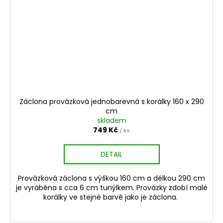
Záclona provázková jednobarevná s korálky 160 x 290
cm
skladem
749 Kč
/ ks
DETAIL
Provázková záclona s výškou 160 cm a délkou 290 cm
je vyráběna s cca 6 cm tunýlkem. Provázky zdobí malé
korálky ve stejné barvě jako je záclona.