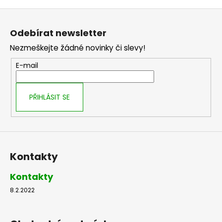
v
Z
l
á
á
Odebírat newsletter
d
p
a
Nezmeškejte žádné novinky či slevy!
a
c
t
E-mail
í
í
p
r
PŘIHLÁSIT SE
v
k
y
v
ý
Kontakty
p
i
Kontakty
s
u
8.2.2022