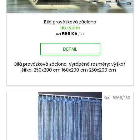
k
t
ů
Bílá provázková záclona
do týdne
596 Kč
od
/ ks
DETAIL
Bílá provázková záclona. Vyráběné rozměry: výška/
šířka: 250x200 cm 160x290 cm 250x290 cm
Kód:
5268/160