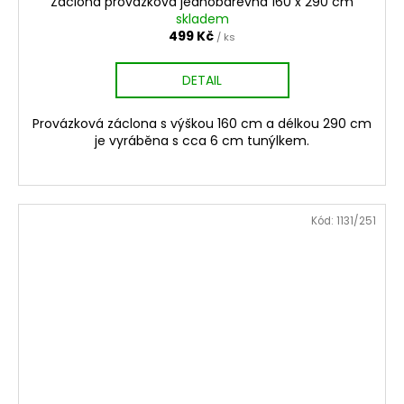
Záclona provázková jednobarevná 160 x 290 cm
skladem
499 Kč
/ ks
DETAIL
Provázková záclona s výškou 160 cm a délkou 290 cm
je vyráběna s cca 6 cm tunýlkem.
Kód:
1131/251