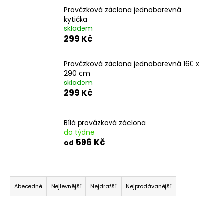
a
Provázková záclona jednobarevná
kytička
j
skladem
í
299 Kč
t
?
Provázková záclona jednobarevná 160 x
290 cm
skladem
299 Kč
HLEDAT
Bílá provázková záclona
do týdne
596 Kč
od
D
o
Ř
p
a
o
Abecedně
Nejlevnější
Nejdražší
Nejprodávanější
z
r
u
e