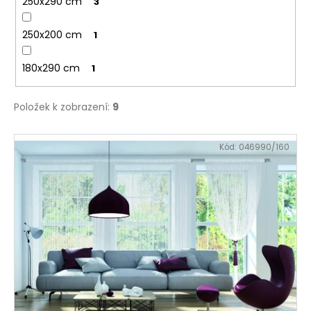
250x290 cm
3
250x200 cm
1
180x290 cm
1
Položek k zobrazení:
9
V
Kód:
046990/160
ý
p
i
s
p
r
o
d
u