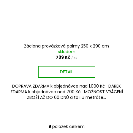
Záclona provázková palmy 250 x 290 cm
skladem
739 Kč
/ ks
DETAIL
DOPRAVA ZDARMA k objednávce nad 1.000 Kč DÁREK
ZDARMA k objednávce nad 700 Kč MOŽNOST VRÁCENÍ
ZBOŽÍ AŽ DO 60 DNŮ a to i u metráže...
9
položek celkem
O