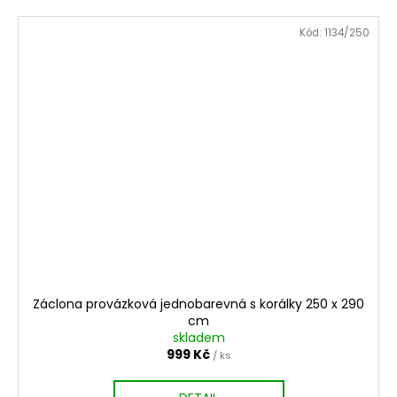
Kód:
1134/250
Záclona provázková jednobarevná s korálky 250 x 290
cm
skladem
999 Kč
/ ks