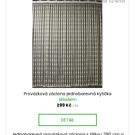
Kód:
5274/SVE
Provázková záclona jednobarevná kytička
skladem
299 Kč
/ ks
DETAIL
Jednobarevná provázková záclona s šířkou 290 cm a