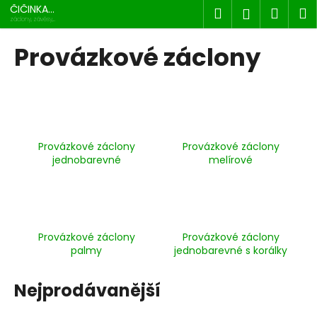
K
Přejít
ČIČINKA
Hledat
Náku
M
Přihlášen
na
s.r.o.
o
záclony, závěsy,
dekorace
obsah
Zpět
Zpět
košík
š
Provázkové záclony
í
C
k
o
p
o
Provázkové záclony
Provázkové záclony
t
jednobarevné
melírové
ř
e
b
u
Provázkové záclony
Provázkové záclony
j
palmy
jednobarevné s korálky
e
t
Nejprodávanější
e
n