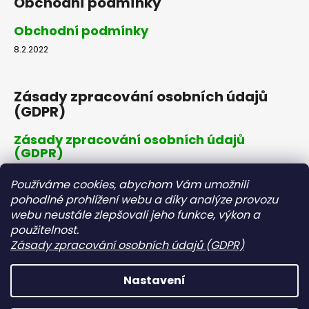
Obchodní podmínky
Obchodní podmínky
8.2.2022
Zásady zpracování osobních údajů
(GDPR)
Zásady zpracování osobních údajů
(GDPR)
8.2.2022
Používáme cookies, abychom Vám umožnili
pohodlné prohlížení webu a díky analýze provozu
webu neustále zlepšovali jeho funkce, výkon a
Dopravné a platby
použitelnost.
Zásady zpracování osobních údajů (GDPR)
Dopravné a platby
8.2.2022
Nastavení
Vytvořil Shoptet