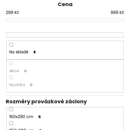
č
n
Cena
u
í
j
299
Kč
999
Kč
p
e
r
m
e
o
d
u
Na skladě
8
k
t
ů
Akce
0
Novinka
0
Rozměry provázkové záclony
160x290 cm
5