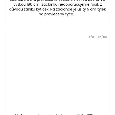
výškou 180 cm. Záclonku nedoporučujeme řasit, z
důvodu zániku kytiček. Na záclonce je ušitý 5 cm týlek
na provlečený tyče....
Kód:
345/161