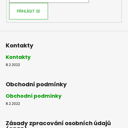
í
p
r
PŘIHLÁSIT SE
v
k
y
v
ý
Kontakty
p
i
Kontakty
s
u
8.2.2022
Obchodní podmínky
Obchodní podmínky
8.2.2022
Zásady zpracování osobních údajů