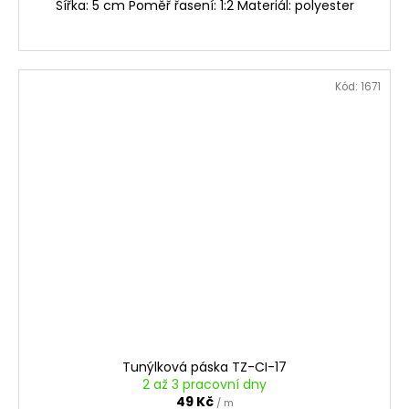
Šířka: 5 cm Poměř řasení: 1:2 Materiál: polyester
Kód:
1671
Tunýlková páska TZ-CI-17
2 až 3 pracovní dny
49 Kč
/ m