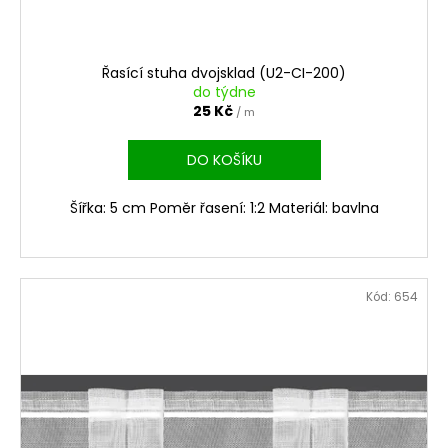
k
t
ů
Řasící stuha dvojsklad (U2-CI-200)
do týdne
25 Kč
/ m
DO KOŠÍKU
Šířka: 5 cm Poměr řasení: 1:2 Materiál: bavlna
Kód:
654