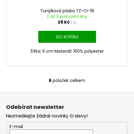
Tunýlková páska TZ-CI-19
2 až 3 pracovní dny
29 Kč
/ m
DO KOŠÍKU
Šířka: 5 cm Materiál: 100% polyester
6
položek celkem
O
v
Z
l
á
á
Odebírat newsletter
d
p
a
Nezmeškejte žádné novinky či slevy!
a
c
t
E-mail
í