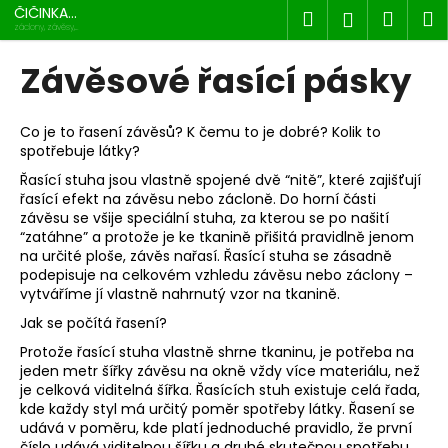
K
Přejít
ČIČINKA
Hledat
Náku
M
Přihlášen
na
s.r.o.
o
záclony, závěsy,
dekorace
obsah
Zpět
Zpět
košík
š
Závěsové řasící pásky
í
C
k
o
Co je to řasení závěsů? K čemu to je dobré? Kolik to
spotřebuje látky?
p
Řasící stuha jsou vlastně spojené dvě “nitě”, které zajišťují
o
řasící efekt na závěsu nebo zácloně. Do horní části
t
závěsu se všije speciální stuha, za kterou se po našití
ř
“zatáhne” a protože je ke tkanině přišitá pravidlně jenom
na určité ploše, závěs nařasí. Řasící stuha se zásadně
e
podepisuje na celkovém vzhledu závěsu nebo záclony –
b
vytváříme jí vlastně nahrnutý vzor na tkanině.
u
Jak se počítá řasení?
j
Protože řasící stuha vlastně shrne tkaninu, je potřeba na
e
jeden metr šířky závěsu na okně vždy více materiálu, než
t
je celková viditelná šířka. Řasících stuh existuje celá řada,
kde každy styl má určitý poměr spotřeby látky. Řasení se
e
udává v poměru, kde platí jednoduché pravidlo, že první
n
číslo udává viditelnou šířku a druhé skutečnou spotřebu