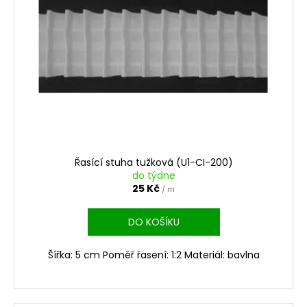
Řasící stuha tužková (U1-CI-200)
do týdne
25 Kč
/ m
DO KOŠÍKU
Šířka: 5 cm Poměř řasení: 1:2 Materiál: bavlna