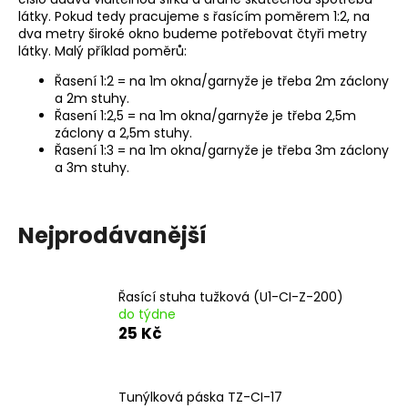
látky. Pokud tedy pracujeme s řasícím poměrem 1:2, na
a
dva metry široké okno budeme potřebovat čtyři metry
j
látky. Malý příklad poměrů:
í
Řasení 1:2 = na 1m okna/garnyže je třeba 2m záclony
t
a 2m stuhy.
?
Řasení 1:2,5 = na 1m okna/garnyže je třeba 2,5m
záclony a 2,5m stuhy.
Řasení 1:3 = na 1m okna/garnyže je třeba 3m záclony
a 3m stuhy.
HLEDAT
Nejprodávanější
D
Řasící stuha tužková (U1-CI-Z-200)
o
do týdne
p
25 Kč
o
r
u
Tunýlková páska TZ-CI-17