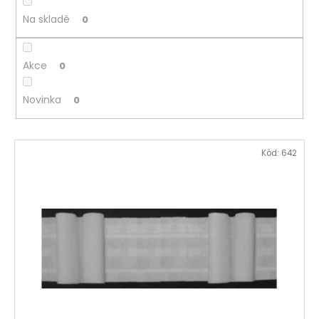
u
Na skladě
0
k
t
ů
Akce
0
Novinka
0
V
Kód:
642
ý
p
i
s
p
r
o
d
u