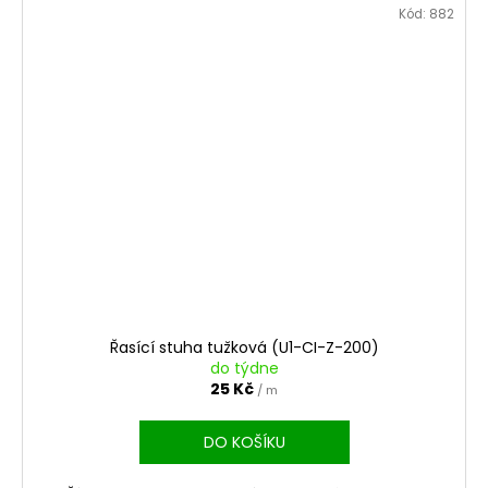
Kód:
882
Řasící stuha tužková (U1-CI-Z-200)
do týdne
25 Kč
/ m
DO KOŠÍKU