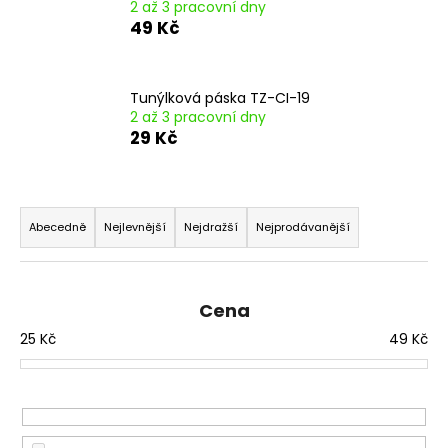
č
2 až 3 pracovní dny
u
49 Kč
j
e
m
Tunýlková páska TZ-CI-19
e
2 až 3 pracovní dny
29 Kč
Ř
a
Abecedně
Nejlevnější
Nejdražší
Nejprodávanější
z
e
n
Cena
í
25
Kč
49
Kč
p
r
o
d