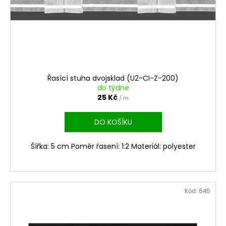
Řasící stuha dvojsklad (U2-CI-Z-200)
do týdne
25 Kč
/ m
DO KOŠÍKU
Šířka: 5 cm Poměr řasení: 1:2 Materiál: polyester
Kód:
645