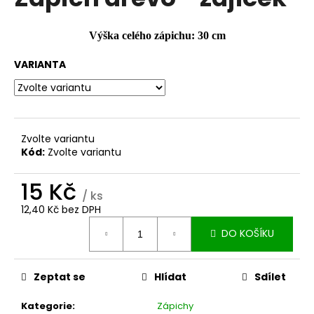
je
a
0,0
z
j
Výška celého zápichu: 30 cm
5
í
hvězdiček.
VARIANTA
t
?
Zvolte variantu
Kód:
Zvolte variantu
HLEDAT
15 Kč
/ ks
12,40 Kč bez DPH
D
Měrná
DO KOŠÍKU
cena:
o
p
o
Zeptat se
Hlídat
Sdílet
r
u
Kategorie
:
Zápichy