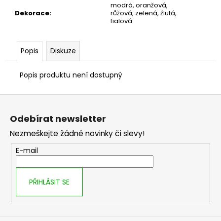
č
modrá, oranžová,
u
Dekorace
:
růžová, zelená, žlutá,
fialová
j
e
m
Popis
Diskuze
e
Popis produktu není dostupný
Z
á
Odebírat newsletter
p
Nezmeškejte žádné novinky či slevy!
a
t
E-mail
í
PŘIHLÁSIT SE