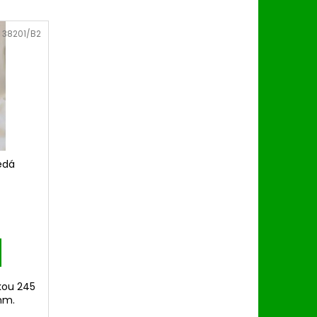
:
38201/B2
edá
kou 245
mm.