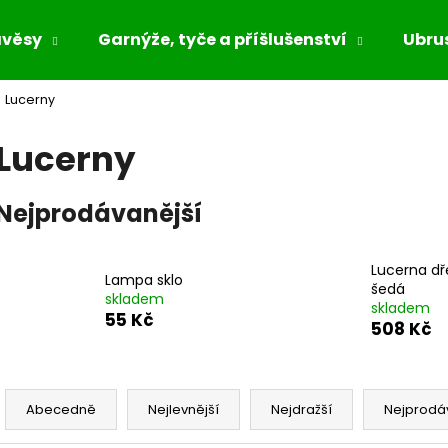
ávěsy
Garnýže, tyče a příšlušenství
Ubrus
Lucerny
Co potřebujete najít?
Lucerny
HLEDAT
Nejprodávanější
Doporučujeme
Lucerna dř
Lampa sklo
šedá
skladem
skladem
55 Kč
508 Kč
Ř
a
Abecedně
Nejlevnější
Nejdražší
Nejprodá
z