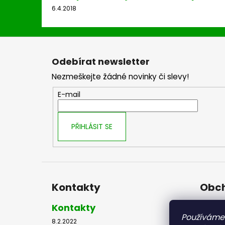
6.4.2018
Z
á
Odebírat newsletter
p
Nezmeškejte žádné novinky či slevy!
a
t
E-mail
í
PŘIHLÁSIT SE
Kontakty
Obch
Kontakty
Obch
Používáme
8.2.2022
8.2.2022