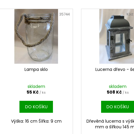
e
V
n
ý
Kód:
35744
Kód
í
p
p
i
r
s
o
p
d
r
u
o
k
d
Lampa sklo
Lucerna dřevo - š
t
u
ů
k
skladem
skladem
t
55 Kč
508 Kč
/ ks
/ ks
ů
DO KOŠÍKU
DO KOŠÍKU
Výška: 16 cm Šířka: 9 cm
Dřevěná lucerna s výš
mm a šířkou 145 