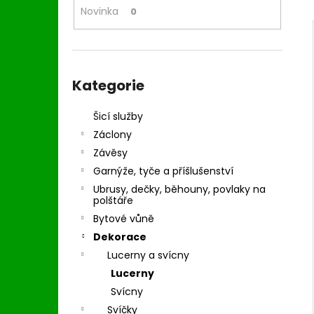
l
Novinka
0
Přeskočit
kategorie
Kategorie
Šicí služby
Záclony
Závěsy
Garnýže, tyče a příšlušenství
Ubrusy, dečky, běhouny, povlaky na
polštáře
Bytové vůně
Dekorace
Lucerny a svícny
Lucerny
Svícny
Svíčky