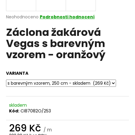
a
j
Průměrné
Neohodnoceno
Podrobnosti hodnocení
í
hodnocení
Záclona žakárová
produktu
t
je
?
Vegas s barevným
0,0
z
vzorem - oranžový
5
hvězdiček.
HLEDAT
VARIANTA
D
o
skladem
p
Kód:
CI87082O/253
o
r
269 Kč
u
/ m