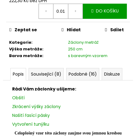
č
222,30 Kč bez DPH
Měrná
u
DO KOŠÍKU
cena:
j
e
m
Zeptat se
Hlídat
Sdílet
e
Kategorie
:
Záclony metráž
Výška metráže
:
250 cm
Barva metráže
:
s barevným vzorem
Popis
Související (8)
Podobné (16)
Diskuze
Rádi Vám záclonky ušijeme:
Obšití
Zkrácení výšky záclony
Našití řasící pásky
Vytvoření tunýlku
Celoplošný vzor této záclony zaujme svou jemnou kresbou