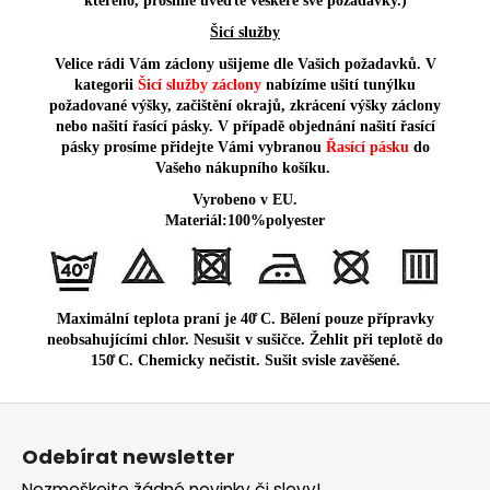
kterého, prosíme uveďte veškeré své požadavky.)
Šicí služby
Velice rádi Vám záclony ušijeme dle Vašich požadavků. V
kategorii
Šicí služby záclony
nabízíme ušití tunýlku
požadované výšky, začištění okrajů, zkrácení výšky záclony
nebo našití řasící pásky. V případě objednání našití řasící
pásky prosíme přidejte Vámi vybranou
Řasící pásku
do
Vašeho nákupního košíku.
Vyrobeno v EU.
Materiál:100%polyester
Maximální teplota praní je 40̊ C. Bělení pouze přípravky
neobsahujícími chlor. Nesušit v sušičce. Žehlit při teplotě do
150̊ C. Chemicky nečistit. Sušit svisle zavěšené.
Z
á
Odebírat newsletter
p
Nezmeškejte žádné novinky či slevy!