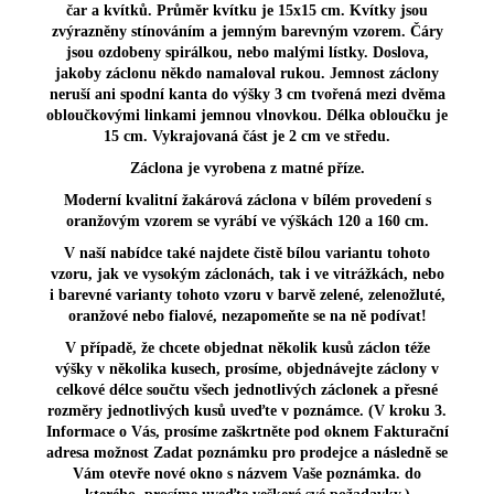
čar a kvítků. Průměr kvítku je 15x15 cm. Kvítky jsou
zvýrazněny stínováním a jemným barevným vzorem. Čáry
jsou ozdobeny spirálkou, nebo malými lístky. Doslova,
jakoby záclonu někdo namaloval rukou. Jemnost záclony
neruší ani spodní kanta do výšky 3 cm tvořená mezi dvěma
obloučkovými linkami jemnou vlnovkou. Délka obloučku je
15 cm. Vykrajovaná část je 2 cm ve středu.
Záclona je vyrobena z matné příze.
Moderní kvalitní žakárová záclona v bílém provedení s
oranžovým vzorem se vyrábí ve výškách 120 a 160 cm.
V naší nabídce také najdete čistě bílou variantu tohoto
vzoru, jak ve vysokým záclonách, tak i ve vitrážkách, nebo
i barevné varianty tohoto vzoru v barvě zelené, zelenožluté,
oranžové nebo fialové, nezapomeňte se na ně podívat!
V případě, že chcete objednat několik kusů záclon téže
výšky v několika kusech, prosíme, objednávejte záclony v
celkové délce součtu všech jednotlivých záclonek a přesné
rozměry jednotlivých kusů uveďte v poznámce. (V kroku 3.
Informace o Vás, prosíme zaškrtněte pod oknem Fakturační
adresa možnost Zadat poznámku pro prodejce a následně se
Vám otevře nové okno s názvem Vaše poznámka. do