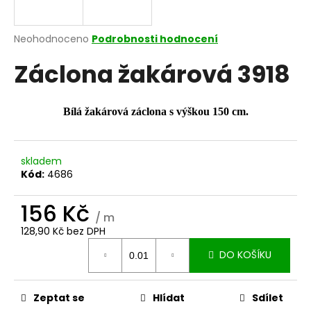
a
j
Průměrné
Neohodnoceno
Podrobnosti hodnocení
í
hodnocení
Záclona žakárová 3918
produktu
t
je
?
0,0
z
Bílá žakárová záclona s výškou 150 cm.
5
hvězdiček.
skladem
HLEDAT
Kód:
4686
156 Kč
/ m
D
128,90 Kč bez DPH
o
Měrná
p
DO KOŠÍKU
cena:
o
r
u
Zeptat se
Hlídat
Sdílet