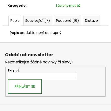
č
u
Kategorie
:
Záclony metráž
j
e
Popis
Související (7)
Podobné (16)
Diskuze
m
e
Popis produktu není dostupný
Z
á
Odebírat newsletter
p
Nezmeškejte žádné novinky či slevy!
a
t
E-mail
í
PŘIHLÁSIT SE