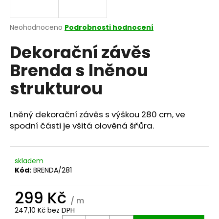
a
j
Průměrné
Neohodnoceno
Podrobnosti hodnocení
í
hodnocení
Dekorační závěs
produktu
t
je
?
Brenda s lněnou
0,0
z
strukturou
5
hvězdiček.
Lněný dekorační závěs s výškou 280 cm, ve
HLEDAT
spodní části je všitá olověná šňůra.
D
skladem
o
Kód:
BRENDA/281
p
o
299 Kč
r
/ m
u
247,10 Kč bez DPH
Měrná