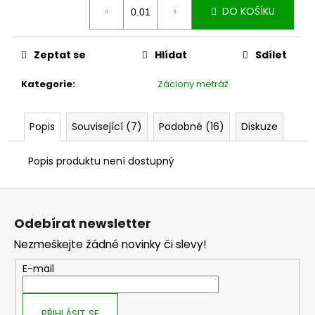
č
DO KOŠÍKU
cena:
u
j
e
Zeptat se
Hlídat
Sdílet
m
e
Kategorie
:
Záclony metráž
Popis
Související (7)
Podobné (16)
Diskuze
Popis produktu není dostupný
Z
á
Odebírat newsletter
p
Nezmeškejte žádné novinky či slevy!
a
t
E-mail
í
PŘIHLÁSIT SE