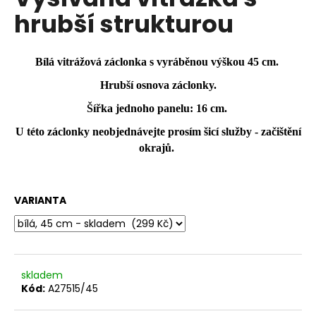
je
a
hrubší strukturou
0,0
z
j
5
í
hvězdiček.
Bílá vitrážová záclonka s vyráběnou výškou 45 cm.
t
Hrubší osnova záclonky.
?
Šířka jednoho panelu: 16 cm.
U této záclonky neobjednávejte prosím šicí služby - začištění
okrajů.
HLEDAT
VARIANTA
D
o
p
o
skladem
r
Kód:
A27515/45
u