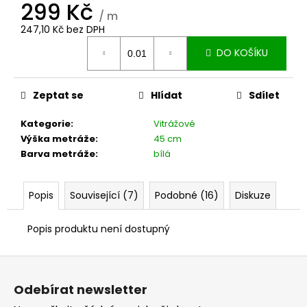
č
299 Kč
u
/ m
247,10 Kč bez DPH
j
Měrná
e
DO KOŠÍKU
cena:
m
e
Zeptat se
Hlídat
Sdílet
Kategorie
:
Vitrážové
Výška metráže
:
45 cm
Barva metráže
:
bílá
Popis
Související (7)
Podobné (16)
Diskuze
Popis produktu není dostupný
Z
á
Odebírat newsletter
p