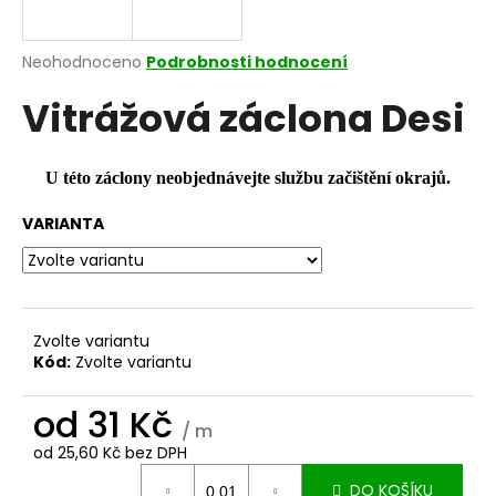
a
j
Průměrné
Neohodnoceno
Podrobnosti hodnocení
í
hodnocení
Vitrážová záclona Desi
produktu
t
je
?
0,0
z
U této záclony neobjednávejte službu začištění okrajů.
5
hvězdiček.
VARIANTA
HLEDAT
Zvolte variantu
D
Kód:
Zvolte variantu
o
p
od
31 Kč
o
/ m
r
od
25,60 Kč
bez DPH
u
Měrná
DO KOŠÍKU
cena: