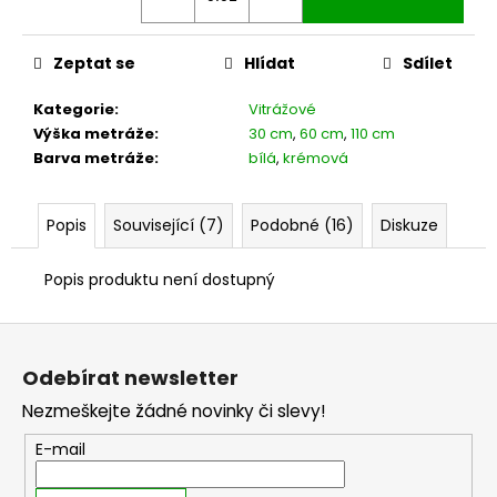
č
u
j
Zeptat se
Hlídat
Sdílet
e
m
Kategorie
:
Vitrážové
e
Výška metráže
:
30 cm
,
60 cm
,
110 cm
Barva metráže
:
bílá
,
krémová
Popis
Související (7)
Podobné (16)
Diskuze
Popis produktu není dostupný
Z
á
Odebírat newsletter
p
Nezmeškejte žádné novinky či slevy!
a
t
E-mail
í