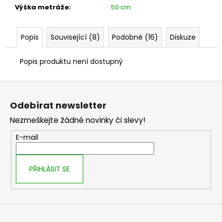
č
Výška metráže
:
50 cm
u
j
e
Popis
Související (8)
Podobné (16)
Diskuze
m
e
Popis produktu není dostupný
Z
á
Odebírat newsletter
p
Nezmeškejte žádné novinky či slevy!
a
t
E-mail
í
PŘIHLÁSIT SE