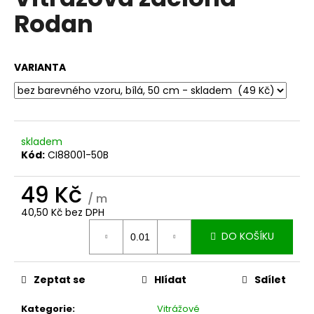
je
a
Rodan
5,0
z
j
5
í
hvězdiček.
VARIANTA
t
?
skladem
Kód:
CI88001-50B
HLEDAT
49 Kč
/ m
40,50 Kč bez DPH
D
Měrná
DO KOŠÍKU
o
cena:
p
o
Zeptat se
Hlídat
Sdílet
r
u
Kategorie
:
Vitrážové