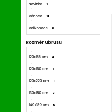
l
Novinka
1
Vánoce
11
Velikonoce
6
Rozměr ubrusu
120x155 cm
3
120x160 cm
1
120x220 cm
1
130x180 cm
2
140x180 cm
5