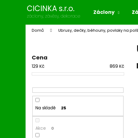
K
Přejít
ČIČINKA s.r.o.
na
o
Záclony
Z
obsah
Zpět
Zpět
záclony, závěsy, dekorace
š
do
do
í
Domů
Ubrusy, dečky, běhouny, povlaky na pol
k
obchodu
obchodu
P
o
s
Cena
t
129
Kč
869
Kč
r
a
n
n
í
Na skladě
25
p
a
n
Akce
0
e