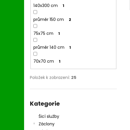
140x300 cm
1
průměr 150 cm
2
75x75 cm
1
průměr 140 cm
1
70x70 cm
1
Položek k zobrazení:
25
Přeskočit
kategorie
Kategorie
Šicí služby
Záclony