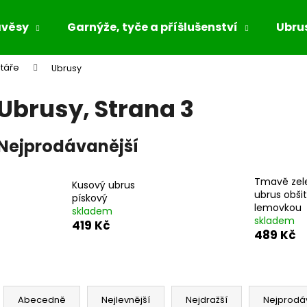
ávěsy
Garnýže, tyče a příšlušenství
Ubrus
štáře
Ubrusy
Co potřebujete najít?
Ubrusy
, Strana 3
HLEDAT
Nejprodávanější
Tmavě zel
Doporučujeme
Kusový ubrus
ubrus obši
pískový
lemovkou
skladem
skladem
419 Kč
489 Kč
Ř
a
Abecedně
Nejlevnější
Nejdražší
Nejprodá