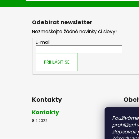
Z
á
Odebírat newsletter
p
Nezmeškejte žádné novinky či slevy!
a
t
E-mail
í
PŘIHLÁSIT SE
Kontakty
Obch
Kontakty
Obch
Používáme
8.2.2022
8.2.2022
prohlížení
zlepšovali 
Zásady zpr