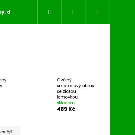
Hledat
Přihlášení
Nákupní
y, dečky, běhouny, povlaky na polštáře
Bytov
košík
ený
Oválný
tý
smetanový ubrus
se zlatou
lemovkou
skladem
489 Kč
vanější