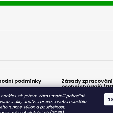
odní podmínky
Zásady zpracování
osobních údajů (G
odní podmínky
 cookies, abychom Vám umožnili pohodlné
Zásady zpracování
S
osobních údajů (GDP
 webu a díky analýze provozu webu neustále
jeho funkce, výkon a použitelnost.
8.2.2022
acování osobních údajů (GDPR)