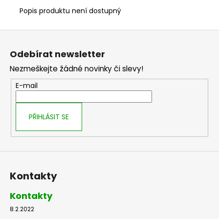
č
u
Popis produktu není dostupný
j
e
Z
m
á
Odebírat newsletter
e
p
Nezmeškejte žádné novinky či slevy!
a
t
E-mail
í
PŘIHLÁSIT SE
Kontakty
Kontakty
8.2.2022