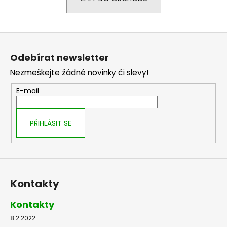
a
j
Z
í
á
t
Odebírat newsletter
p
?
Nezmeškejte žádné novinky či slevy!
a
t
E-mail
í
HLEDAT
PŘIHLÁSIT SE
D
o
Kontakty
p
o
Kontakty
r
u
8.2.2022