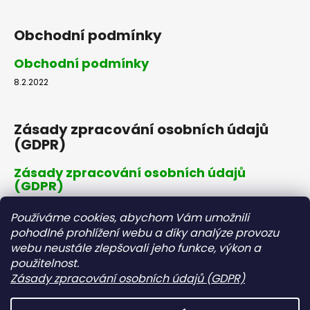
č
u
j
Obchodní podmínky
e
m
Obchodní podmínky
e
8.2.2022
Zásady zpracování osobních údajů
(GDPR)
Zásady zpracování osobních údajů
(GDPR)
8.2.2022
Používáme cookies, abychom Vám umožnili
pohodlné prohlížení webu a díky analýze provozu
webu neustále zlepšovali jeho funkce, výkon a
Dopravné a platby
použitelnost.
Zásady zpracování osobních údajů (GDPR)
Dopravné a platby
8.2.2022