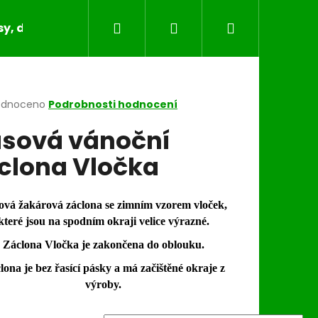
Hledat
Přihlášení
Nákupní
y, dečky, běhouny, povlaky na polštáře
Bytov
košík
rné
odnoceno
Podrobnosti hodnocení
cení
sová vánoční
ktu
clona Vločka
ček.
ová žakárová záclona se zimním vzorem vloček,
které jsou na spodním okraji velice výrazné.
Záclona Vločka je zakončena do oblouku.
lona je bez řasící pásky a má začištěné okraje z
výroby.