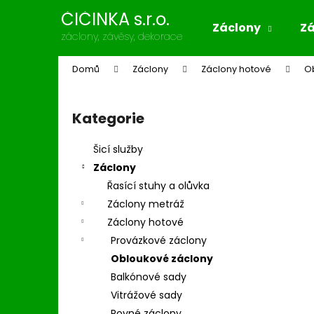
K
Přejít
ČIČINKA s.r.o.
na
o
Záclony
Z
obsah
Zpět
Zpět
záclony, závěsy, dekorace
š
do
do
í
Domů
Záclony
Záclony hotové
O
k
obchodu
obchodu
P
o
Kategorie
Přeskočit
s
kategorie
t
Šicí služby
r
Záclony
a
Řasící stuhy a olůvka
n
Záclony metráž
n
Záclony hotové
í
Provázkové záclony
p
Obloukové záclony
a
Balkónové sady
n
Vitrážové sady
e
Rovné záclony