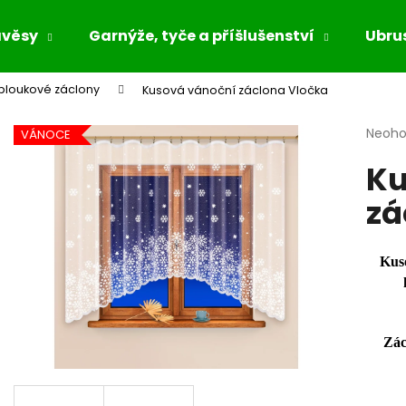
ávěsy
Garnýže, tyče a příšlušenství
Ubrus
bloukové záclony
Kusová vánoční záclona Vločka
Co potřebujete najít?
Průmě
Neoh
VÁNOCE
hodno
Ku
produ
HLEDAT
je
zá
0,0
z
5
Doporučujeme
hvězdi
Kus
Zác