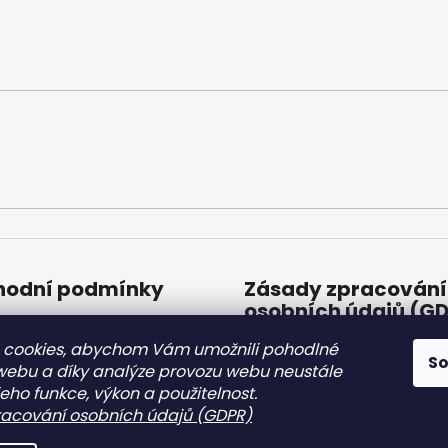
odní podmínky
Zásady zpracování
osobních údajů (G
odní podmínky
 cookies, abychom Vám umožnili pohodlné
Zásady zpracování
S
osobních údajů (GDP
 webu a díky analýze provozu webu neustále
jeho funkce, výkon a použitelnost.
8.2.2022
acování osobních údajů (GDPR)