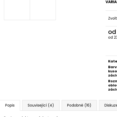
VARI
Zvol
o
od
2
Měr
cena
Kate
Bar
kuso
zácl
Roz
oblo
zácl
Popis
Související (4)
Podobné (16)
Diskuz