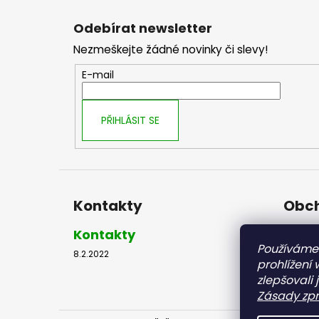
Z
á
Odebírat newsletter
p
Nezmeškejte žádné novinky či slevy!
a
t
E-mail
í
PŘIHLÁSIT SE
Kontakty
Obch
Kontakty
Obch
Používáme
8.2.2022
8.2.2022
prohlížení
zlepšovali 
Zásady zpr