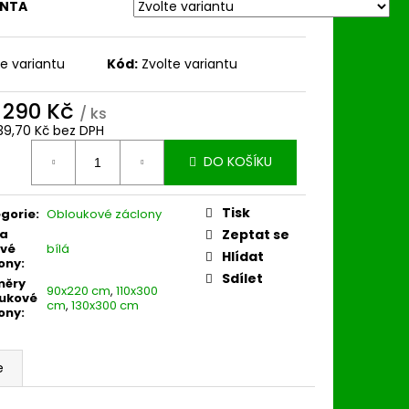
ANTA
te variantu
Kód:
Zvolte variantu
d
290 Kč
/ ks
39,70 Kč
bez DPH
ná
DO KOŠÍKU
:
Tisk
gorie
:
Obloukové záclony
va
Zeptat se
vé
bílá
Hlídat
ony
:
Sdílet
měry
90x220 cm
,
110x300
ukové
cm
,
130x300 cm
ony
:
e