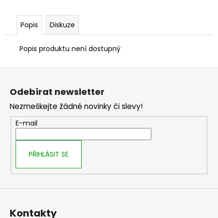
č
u
j
Popis
Diskuze
e
m
Popis produktu není dostupný
e
Z
á
Odebírat newsletter
p
Nezmeškejte žádné novinky či slevy!
a
t
E-mail
í
PŘIHLÁSIT SE
Kontakty