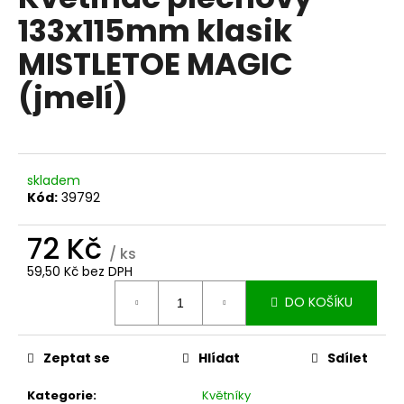
je
a
133x115mm klasik
0,0
z
j
MISTLETOE MAGIC
5
í
hvězdiček.
(jmelí)
t
?
skladem
Kód:
39792
HLEDAT
72 Kč
/ ks
59,50 Kč bez DPH
D
Měrná
DO KOŠÍKU
o
cena:
p
o
Zeptat se
Hlídat
Sdílet
r
u
Kategorie
:
Květníky