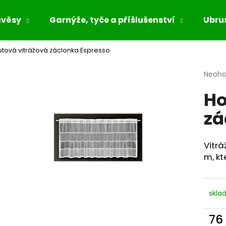
ávěsy
Garnýže, tyče a příšlušenství
Ubrus
tová vitrážová záclonka Espresso
Co potřebujete najít?
Průmě
Neoh
hodno
Ho
produ
HLEDAT
je
zá
0,0
z
5
Doporučujeme
hvězdi
Vitrá
m, kt
skla
76