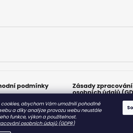
odní podmínky
Zásady zpracování
osobních údajů (G
odní podmínky
 cookies, abychom Vám umožnili pohodlné
Zásady zpracování
S
osobních údajů (GDP
 webu a díky analýze provozu webu neustále
jeho funkce, výkon a použitelnost.
8.2.2022
acování osobních údajů (GDPR)