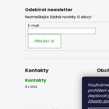
Z
á
Odebírat newsletter
p
Nezmeškejte žádné novinky či slevy!
a
t
E-mail
í
PŘIHLÁSIT SE
Kontakty
Obch
Kontakty
Obch
Používáme
8.2.2022
8.2.2022
prohlížení
zlepšovali 
Zásady zpr