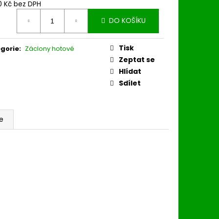
0 Kč bez DPH
ná
DO KOŠÍKU
:
Tisk
gorie
:
Záclony hotové
Zeptat se
Hlídat
Sdílet
e