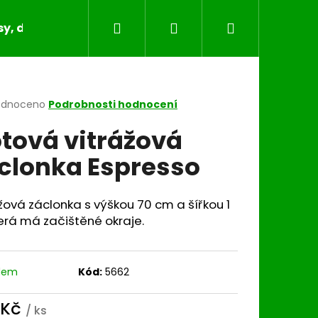
Hledat
Přihlášení
Nákupní
y, dečky, běhouny, povlaky na polštáře
Bytov
košík
rné
odnoceno
Podrobnosti hodnocení
cení
tová vitrážová
ktu
clonka Espresso
ček.
žová záclonka s výškou 70 cm a šířkou 1
erá má začištěné okraje.
dem
Kód:
5662
 Kč
/ ks