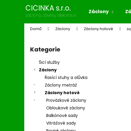
K
Přejít
ČIČINKA s.r.o.
na
o
Záclony
Z
obsah
Zpět
Zpět
záclony, závěsy, dekorace
š
do
do
í
Domů
Záclony
Záclony hotové
Ho
k
obchodu
obchodu
P
o
Kategorie
Přeskočit
s
kategorie
t
Šicí služby
r
Záclony
a
Řasící stuhy a olůvka
n
Záclony metráž
n
Záclony hotové
í
Provázkové záclony
p
Obloukové záclony
a
Balkónové sady
n
Vitrážové sady
e
Rovné záclony