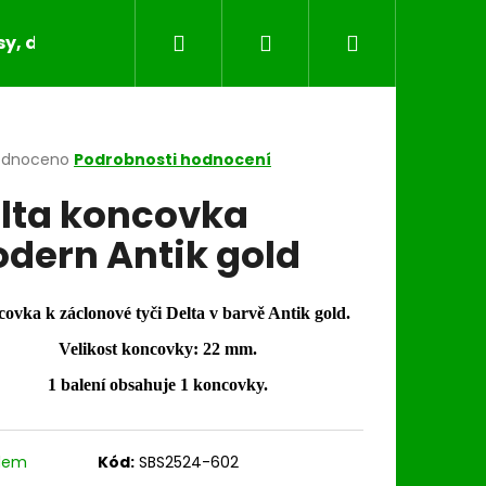
Hledat
Přihlášení
Nákupní
y, dečky, běhouny, povlaky na polštáře
Bytov
košík
rné
odnoceno
Podrobnosti hodnocení
cení
lta koncovka
ktu
dern Antik gold
ček.
ovka k záclonové tyči Delta v barvě Antik gold.
Velikost koncovky: 22 mm.
1 balení obsahuje 1 koncovky.
dem
Kód:
SBS2524-602