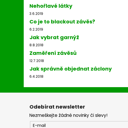
Nehořlavé látky
3.6.2019
Co je to blackout závěs?
6.2.2019
Jak vybrat garnýž
8.8.2018
Zaměření závěsů
12.7.2018
Jak správně objednat záclony
6.4.2018
Z
á
Odebírat newsletter
p
Nezmeškejte žádné novinky či slevy!
a
t
E-mail