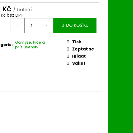
3 Kč
/ balení
0 Kč bez DPH
ná
DO KOŠÍKU
:
Tisk
Garnýže, tyče a
gorie
:
příšlušenství
Zeptat se
Hlídat
Sdílet