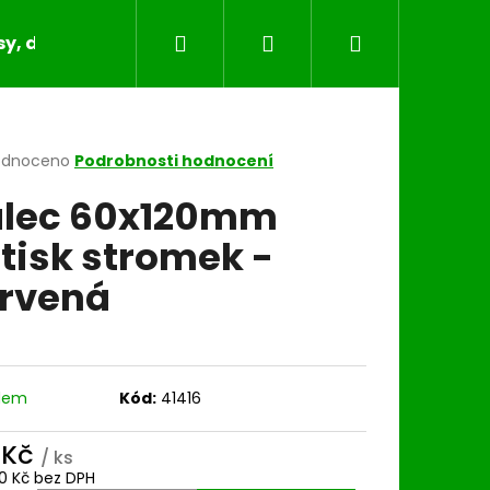
Hledat
Přihlášení
Nákupní
y, dečky, běhouny, povlaky na polštáře
Bytov
košík
rné
odnoceno
Podrobnosti hodnocení
cení
lec 60x120mm
ktu
tisk stromek -
rvená
ček.
dem
Kód:
41416
 Kč
/ ks
0 Kč bez DPH