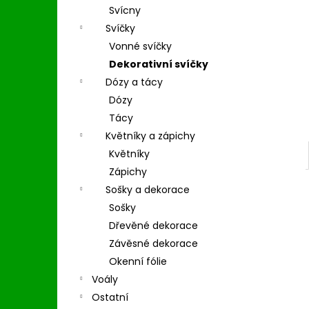
l
Svícny
Svíčky
Vonné svíčky
Dekorativní svíčky
Dózy a tácy
Dózy
Tácy
Květníky a zápichy
Květníky
Zápichy
Sošky a dekorace
Sošky
Dřevěné dekorace
Závěsné dekorace
Okenní fólie
Voály
Ostatní