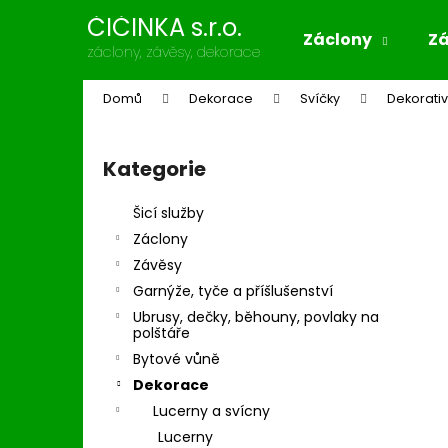
K
Přejít
ČIČINKA s.r.o.
na
o
Záclony
Z
obsah
Zpět
Zpět
záclony, závěsy, dekorace
š
do
do
í
Domů
Dekorace
Svíčky
Dekorativ
k
obchodu
obchodu
P
o
Kategorie
Přeskočit
s
kategorie
t
Šicí služby
r
Záclony
a
Závěsy
n
Garnýže, tyče a příšlušenství
n
Ubrusy, dečky, běhouny, povlaky na
í
polštáře
p
Bytové vůně
a
Dekorace
n
Lucerny a svícny
e
Lucerny