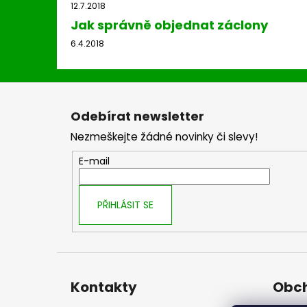
12.7.2018
Jak správně objednat záclony
6.4.2018
Z
á
Odebírat newsletter
p
Nezmeškejte žádné novinky či slevy!
a
t
E-mail
í
PŘIHLÁSIT SE
Kontakty
Obch