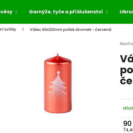
ávěsy
Garnýže, tyče a příšlušenství
Ubrus
ní svíčky
Válec 60x120mm potisk stromek - červená
Co potřebujete najít?
Průmě
Neoh
hodno
Vá
produ
HLEDAT
je
po
0,0
z
če
5
Doporučujeme
hvězdi
skla
90
74,4