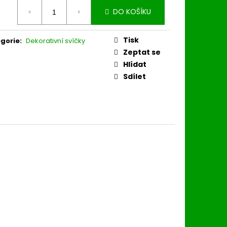
ná
DO KOŠÍKU
:
Tisk
gorie
:
Dekorativní svíčky
Zeptat se
Hlídat
Sdílet