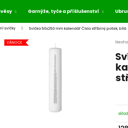
ávěsy
Garnýže, tyče a příšlušenství
Ubrus
ní svíčky
Svíčka 50x250 mm kalendář Čísla stříbrný potisk, bílá
Co potřebujete najít?
Průmě
Neoh
VÁNOCE
hodno
Sv
produ
HLEDAT
je
ka
0,0
z
st
5
Doporučujeme
hvězdi
skla