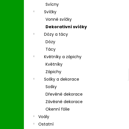
l
Svícny
Svíčky
Vonné svíčky
Dekorativní svíčky
Dózy a tácy
Dózy
Tácy
Květníky a zápichy
Květníky
Zápichy
Sošky a dekorace
Sošky
Dřevěné dekorace
Závěsné dekorace
Okenní fólie
Voály
Ostatní