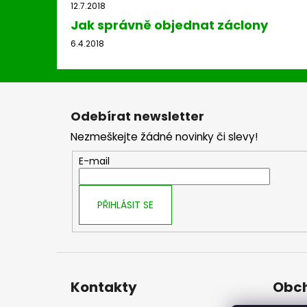
12.7.2018
Jak správně objednat záclony
6.4.2018
Z
á
Odebírat newsletter
p
Nezmeškejte žádné novinky či slevy!
a
t
E-mail
í
PŘIHLÁSIT SE
Kontakty
Obch