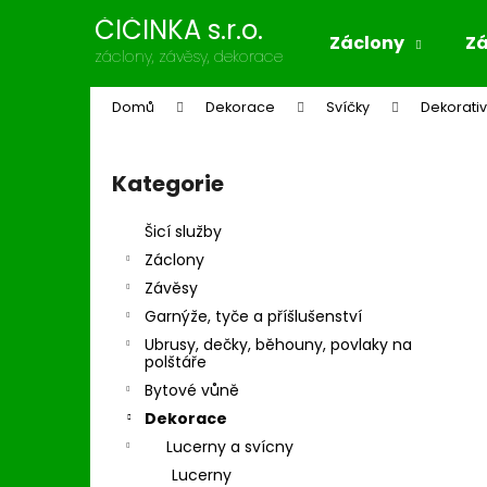
K
Přejít
ČIČINKA s.r.o.
na
o
Záclony
Z
obsah
Zpět
Zpět
záclony, závěsy, dekorace
š
do
do
í
Domů
Dekorace
Svíčky
Dekorativ
k
obchodu
obchodu
P
o
Kategorie
Přeskočit
s
kategorie
t
Šicí služby
r
Záclony
a
Závěsy
n
Garnýže, tyče a příšlušenství
n
Ubrusy, dečky, běhouny, povlaky na
í
polštáře
p
Bytové vůně
a
Dekorace
n
Lucerny a svícny
e
Lucerny