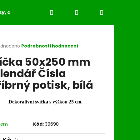
Hledat
Přihlášení
Nákupní
y, dečky, běhouny, povlaky na polštáře
Bytov
košík
rné
odnoceno
Podrobnosti hodnocení
cení
íčka 50x250 mm
ktu
lendář Čísla
říbrný potisk, bílá
ček.
Dekorativní svíčka s výškou 25 cm.
dem
Kód:
39690