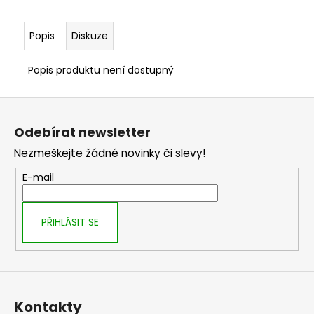
č
u
j
Popis
Diskuze
e
m
Popis produktu není dostupný
e
Z
á
Odebírat newsletter
p
Nezmeškejte žádné novinky či slevy!
a
t
E-mail
í
PŘIHLÁSIT SE
Kontakty