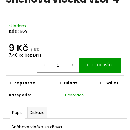
je
a
0,0
z
j
5
í
hvězdiček.
skladem
t
Kód:
669
?
9 Kč
/ ks
7,40 Kč bez DPH
Měrná
DO KOŠÍKU
cena:
HLEDAT
Zeptat se
Hlídat
Sdílet
D
Kategorie
:
Dekorace
o
p
o
Popis
Diskuze
r
u
Sněhová vločka ze dřeva.