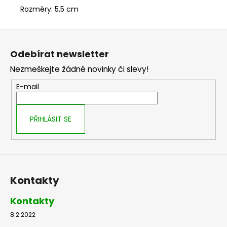
č
Rozměry: 5,5 cm
u
j
Z
e
m
á
Odebírat newsletter
e
p
Nezmeškejte žádné novinky či slevy!
a
t
E-mail
í
PŘIHLÁSIT SE
Kontakty
Kontakty
8.2.2022