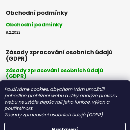
Obchodní podmínky
Obchodní podmínky
8.2.2022
Zásady zpracování osobních údajů
(GDPR)
Zásady zpracování osobních údajů
(GDPR)
8.2.2022
Používáme cookies, abychom Vám umožnili
pohodlné prohlížení webu a díky analýze provozu
webu neustále zlepšovali jeho funkce, výkon a
Dopravné a platby
použitelnost.
Zásady zpracování osobních údajů (GDPR)
Dopravné a platby
8.2.2022
Nastavení