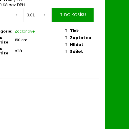
10 Kč bez DPH
ná
DO KOŠÍKU
:
Tisk
gorie
:
Záclonové
ka
Zeptat se
150 cm
ráže
:
Hlídat
va
bílá
Sdílet
ráže
: