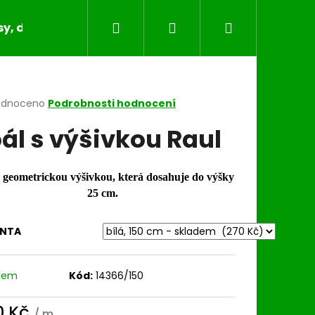
Hledat
Přihlášení
Nákupní
y, dečky, běhouny, povlaky na polštáře
Bytov
košík
rné
odnoceno
Podrobnosti hodnocení
cení
ál s výšivkou Raul
ktu
s geometrickou výšivkou, která dosahuje do výšky
25 cm.
ček.
ANTA
dem
Kód:
14366/150
0 Kč
/ m