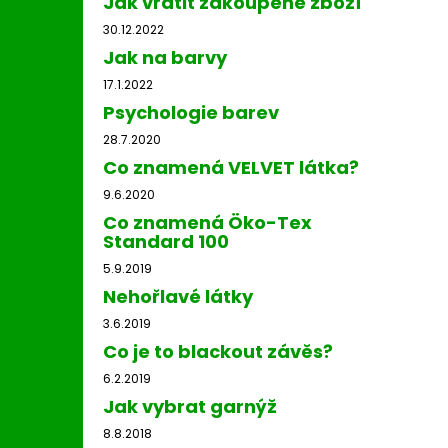
Jak vrátit zakoupené zboží
30.12.2022
Jak na barvy
17.1.2022
Psychologie barev
28.7.2020
Co znamená VELVET látka?
9.6.2020
Co znamená Öko-Tex
Standard 100
5.9.2019
Nehořlavé látky
3.6.2019
Co je to blackout závěs?
6.2.2019
Jak vybrat garnýž
8.8.2018