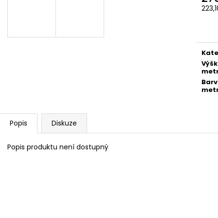
223,
Měr
cena
Kate
Výš
met
Bar
met
Popis
Diskuze
Popis produktu není dostupný