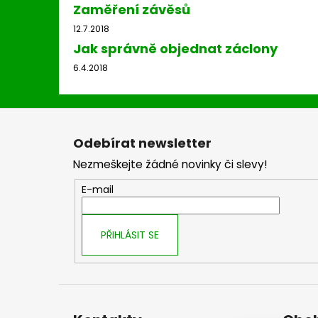
Zaměření závěsů
12.7.2018
Jak správně objednat záclony
6.4.2018
Z
á
Odebírat newsletter
p
Nezmeškejte žádné novinky či slevy!
a
t
E-mail
í
PŘIHLÁSIT SE