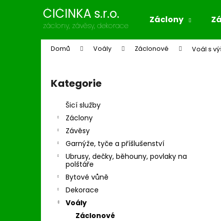
K
Přejít
ČIČINKA s.r.o.
na
o
Záclony
Z
obsah
Zpět
Zpět
záclony, závěsy, dekorace
š
do
do
í
Domů
Voály
Záclonové
Voál s vý
k
obchodu
obchodu
P
o
Kategorie
Přeskočit
s
kategorie
t
Šicí služby
r
Záclony
a
Závěsy
n
Garnýže, tyče a příšlušenství
n
Ubrusy, dečky, běhouny, povlaky na
í
polštáře
p
Bytové vůně
a
Dekorace
n
Voály
e
Záclonové