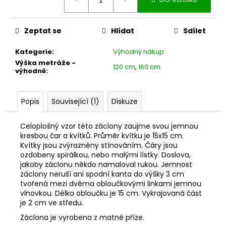
č
cena:
u
j
Zeptat se
Hlídat
Sdílet
e
m
Kategorie
:
Výhodný nákup
e
Výška metráže -
120 cm
,
160 cm
výhodně
:
Popis
Související (1)
Diskuze
Celoplošný vzor této záclony zaujme svou jemnou
kresbou čar a kvítků. Průměr kvítku je 15x15 cm.
Kvítky jsou zvýrazněny stínováním. Čáry jsou
ozdobeny spirálkou, nebo malými lístky. Doslova,
jakoby záclonu někdo namaloval rukou. Jemnost
záclony neruší ani spodní kanta do výšky 3 cm
tvořená mezi dvěma obloučkovými linkami jemnou
vlnovkou. Délka obloučku je 15 cm. Vykrajovaná část
je 2 cm ve středu.
Záclona je vyrobena z matné příze.