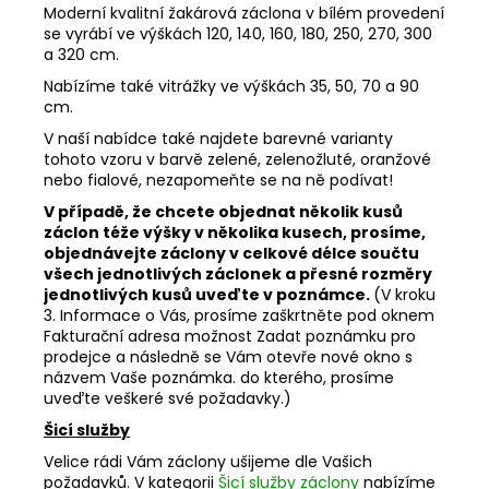
Moderní kvalitní žakárová záclona v bílém provedení
se vyrábí ve výškách 120, 140, 160, 180, 250, 270, 300
a 320 cm.
Nabízíme také vitrážky ve výškách 35, 50, 70 a 90
cm.
V naší nabídce také najdete barevné varianty
tohoto vzoru v barvě zelené, zelenožluté, oranžové
nebo fialové, nezapomeňte se na ně podívat!
V případě, že chcete objednat několik kusů
záclon téže výšky v několika kusech, prosíme,
objednávejte záclony v celkové délce součtu
všech jednotlivých záclonek a přesné rozměry
jednotlivých kusů uveďte v poznámce.
(V kroku
3. Informace o Vás, prosíme zaškrtněte pod oknem
Fakturační adresa možnost Zadat poznámku pro
prodejce a následně se Vám otevře nové okno s
názvem Vaše poznámka. do kterého, prosíme
uveďte veškeré své požadavky.)
Šicí služby
Velice rádi Vám záclony ušijeme dle Vašich
požadavků. V kategorii
Šicí služby záclony
nabízíme