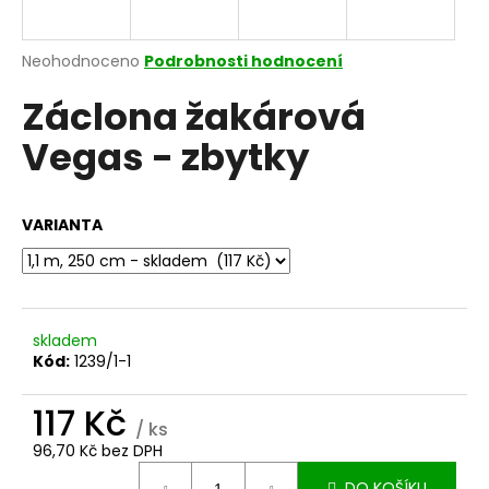
a
j
Průměrné
Neohodnoceno
Podrobnosti hodnocení
í
hodnocení
Záclona žakárová
produktu
t
je
?
Vegas - zbytky
0,0
z
5
hvězdiček.
VARIANTA
HLEDAT
skladem
D
Kód:
1239/1-1
o
p
117 Kč
o
/ ks
r
96,70 Kč bez DPH
u
Měrná
DO KOŠÍKU