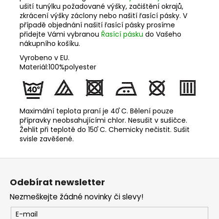
ušití tunýlku požadované výšky, začištění okrajů,
zkrácení výšky záclony nebo našití řasící pásky. V
případě objednání našití řasící pásky prosíme
přidejte Vámi vybranou
Řasící pásku
do Vašeho
nákupního košíku.
Vyrobeno v EU.
Materiál:100%polyester
Maximální teplota praní je 40̊ C. Bělení pouze
přípravky neobsahujícími chlor. Nesušit v sušičce.
Žehlit při teplotě do 150̊ C. Chemicky nečistit. Sušit
svisle zavěšené.
Z
á
Odebírat newsletter
p
Nezmeškejte žádné novinky či slevy!
a
t
E-mail