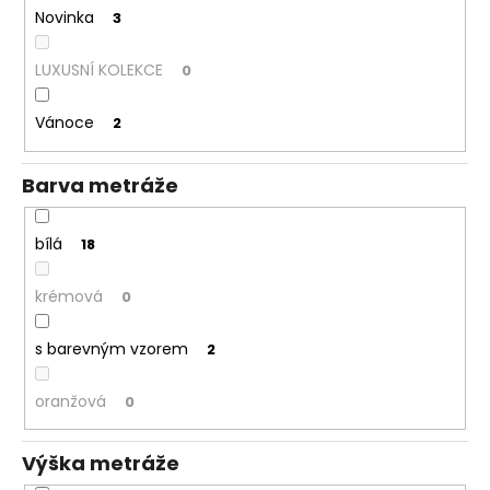
č
Novinka
3
u
j
LUXUSNÍ KOLEKCE
0
e
m
e
Vánoce
2
Barva metráže
bílá
18
krémová
0
s barevným vzorem
2
oranžová
0
Výška metráže