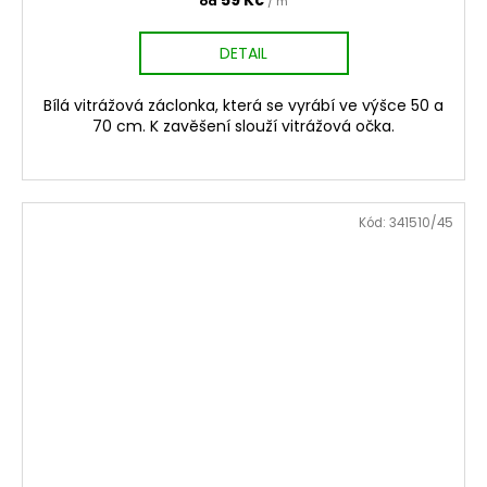
59 Kč
od
/ m
DETAIL
Bílá vitrážová záclonka, která se vyrábí ve výšce 50 a
70 cm. K zavěšení slouží vitrážová očka.
Kód:
341510/45