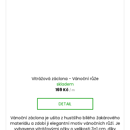
Vitrážová záclona - Vánoční růže
skladem
169 Kč
/ m
DETAIL
Vánoční záclona je ušita z hustšího bílého žakárového
materiálu a zdobí ji elegantní motiv vánočních růží. Je
vybavena vitrážovými očky o velikosti 3×1 cm, díky