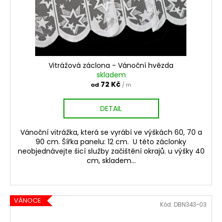
Vitrážová záclona - Vánoční hvězda
skladem
72 Kč
od
/ m
DETAIL
Vánoční vitrážka, která se vyrábí ve výškách 60, 70 a
90 cm. Šířka panelu: 12 cm. U této záclonky
neobjednávejte šicí služby začištění okrajů. u výšky 40
cm, skladem...
VÁNOCE
Kód:
DBN343-03