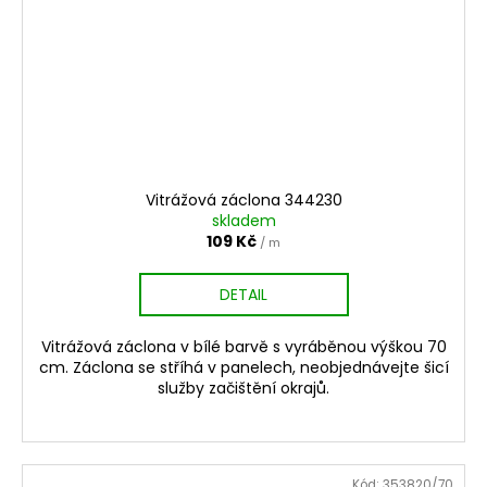
Vitrážová záclona 344230
skladem
109 Kč
/ m
DETAIL
Vitrážová záclona v bílé barvě s vyráběnou výškou 70
cm. Záclona se stříhá v panelech, neobjednávejte šicí
služby začištění okrajů.
Kód:
353820/70