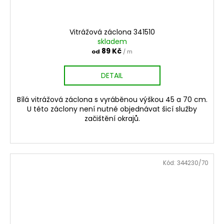
Vitrážová záclona 341510
skladem
89 Kč
od
/ m
DETAIL
Bílá vitrážová záclona s vyráběnou výškou 45 a 70 cm.
U této záclony není nutné objednávat šicí služby
začištění okrajů.
Kód:
344230/70