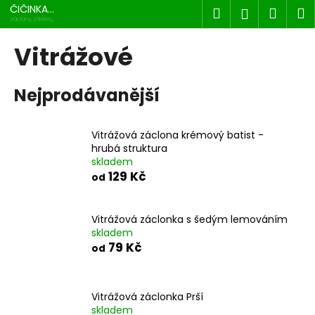
K
Přejít
ČIČINKA
Hledat
Náku
M
Přihlášen
na
s.r.o.
o
záclony, závěsy,
dekorace
obsah
Zpět
Zpět
košík
š
Vitrážové
í
C
k
Nejprodávanější
o
p
o
Vitrážová záclona krémový batist -
t
hrubá struktura
skladem
ř
129 Kč
od
e
b
u
Vitrážová záclonka s šedým lemováním
skladem
j
79 Kč
od
e
t
e
Vitrážová záclonka Prší
n
skladem