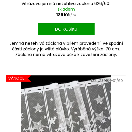
Vitrážová jemná nežehlivá záclona 626/601
skladem
129 Kč
/ m
DO KOŠÍKU
Jemná nežehlivá záclona v bílém provedení. Ve spodní
části záclony je všité olůvko. Vyráběná výška: 70 cm.
Záclona nemá vitrážová očka k zavěšení záclony.
VÁNOCE
Kód:
T36134-01/60