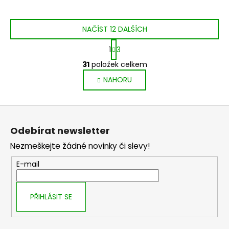
NAČÍST 12 DALŠÍCH
S
1
3
t
O
r
31
položek celkem
v
á
NAHORU
l
n
k
á
o
d
Z
v
a
á
á
c
Odebírat newsletter
n
p
í
í
Nezmeškejte žádné novinky či slevy!
p
a
r
t
E-mail
v
í
k
y
PŘIHLÁSIT SE
v
ý
p