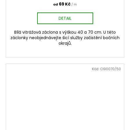
69 Kč
od
/ m
DETAIL
Bílá vitrážová záclona s výškou 40 a 70 cm. U této
záclonky neobjednávejte šicí služby začistění bočních
okrajů.
Kód:
CI90070/50