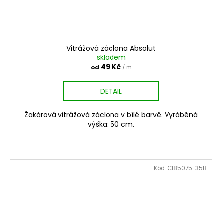
Vitrážová záclona Absolut
skladem
49 Kč
od
/ m
DETAIL
Žakárová vitrážová záclona v bílé barvě. Vyráběná
výška: 50 cm.
Kód:
CI85075-35B