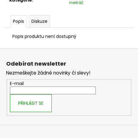
č
Kategorie
:
metráž
u
j
e
Popis
Diskuze
m
e
Popis produktu není dostupný
Z
á
Odebírat newsletter
p
Nezmeškejte žádné novinky či slevy!
a
t
E-mail
í
PŘIHLÁSIT SE