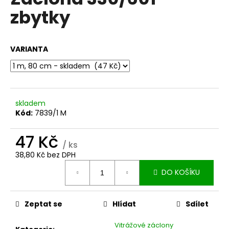
je
a
zbytky
0,0
z
j
5
í
hvězdiček.
VARIANTA
t
?
skladem
Kód:
7839/1 M
HLEDAT
47 Kč
/ ks
38,80 Kč bez DPH
D
Měrná
DO KOŠÍKU
o
cena:
p
o
Zeptat se
Hlídat
Sdílet
r
u
Vitrážové záclony