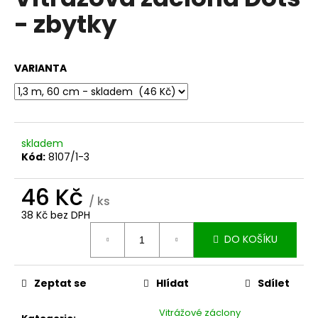
je
a
- zbytky
0,0
z
j
5
í
hvězdiček.
VARIANTA
t
?
skladem
Kód:
8107/1-3
HLEDAT
46 Kč
/ ks
38 Kč bez DPH
D
Měrná
DO KOŠÍKU
o
cena:
p
o
Zeptat se
Hlídat
Sdílet
r
u
Vitrážové záclony