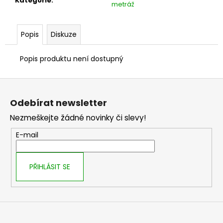
č
Kategorie
:
metráž
u
j
e
Popis
Diskuze
m
e
Popis produktu není dostupný
Z
á
Odebírat newsletter
p
Nezmeškejte žádné novinky či slevy!
a
t
E-mail
í
PŘIHLÁSIT SE