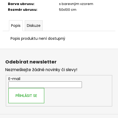
č
Barva ubrusu
:
s barevným vzorem
u
Rozměr ubrusu
:
50x100 cm
j
e
m
Popis
Diskuze
e
Popis produktu není dostupný
Z
á
Odebírat newsletter
p
Nezmeškejte žádné novinky či slevy!
a
t
E-mail
í
PŘIHLÁSIT SE