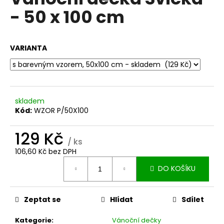
je
a
- 50 x 100 cm
0,0
z
j
5
í
hvězdiček.
VARIANTA
t
?
skladem
Kód:
WZOR P/50X100
HLEDAT
129 Kč
/ ks
106,60 Kč bez DPH
D
Měrná
DO KOŠÍKU
o
cena:
p
o
Zeptat se
Hlídat
Sdílet
r
u
Kategorie
:
Vánoční dečky