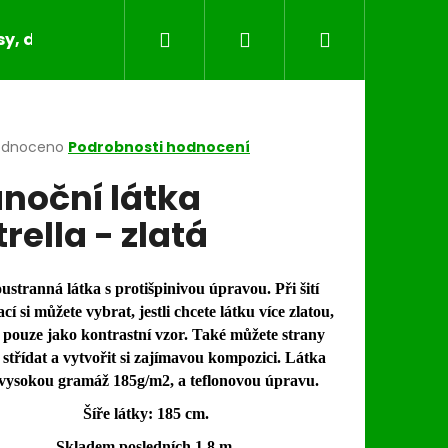
Hledat
Přihlášení
Nákupní
y, dečky, běhouny, povlaky na polštáře
Bytov
košík
rné
odnoceno
Podrobnosti hodnocení
cení
noční látka
ktu
trella - zlatá
ček.
stranná látka s protišpinivou úpravou. Při šití
cí si můžete vybrat, jestli chcete látku více zlatou,
 pouze jako kontrastní vzor. Také můžete strany
 střídat a vytvořit si zajímavou kompozici. Látka
vysokou gramáž 185g/m2, a teflonovou úpravu.
Šíře látky: 185 cm.
Skladem posledních 1,8 m.