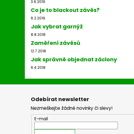
3.6.2019
Co je to blackout závěs?
6.2.2019
Jak vybrat garnýž
8.8.2018
Zaměření závěsů
12.7.2018
Jak správně objednat záclony
6.4.2018
Z
á
Odebírat newsletter
p
Nezmeškejte žádné novinky či slevy!
a
t
E-mail
í