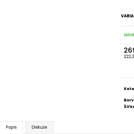
VARI
skla
26
222,
Měr
cena
Kate
Bar
Šířk
Popis
Diskuze