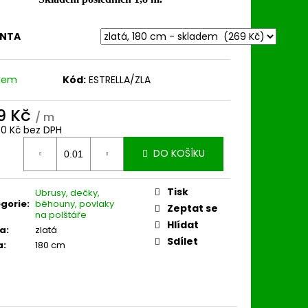
ANTA
dem
Kód:
ESTRELLA/ZLA
9 Kč
/ m
30 Kč bez DPH
ná
DO KOŠÍKU
:
Tisk
Ubrusy, dečky,
gorie
:
běhouny, povlaky
Zeptat se
na polštáře
Hlídat
va
:
zlatá
Sdílet
a
:
180 cm