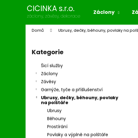
K
Přejít
ČIČINKA s.r.o.
na
o
Záclony
Z
obsah
Zpět
Zpět
záclony, závěsy, dekorace
š
do
do
í
Domů
Ubrusy, dečky, běhouny, povlaky na pol
k
obchodu
obchodu
P
o
Kategorie
Přeskočit
s
kategorie
t
Šicí služby
r
Záclony
a
Závěsy
n
Garnýže, tyče a příšlušenství
n
Ubrusy, dečky, běhouny, povlaky
í
na polštáře
p
Ubrusy
a
Běhouny
n
Prostírání
e
Povlaky a výplně na polštáře