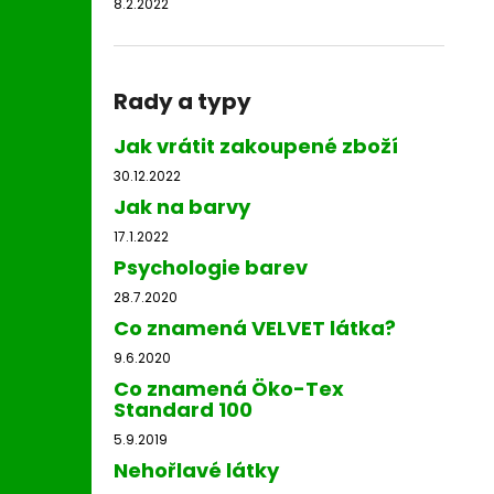
8.2.2022
Rady a typy
Jak vrátit zakoupené zboží
30.12.2022
Jak na barvy
17.1.2022
Psychologie barev
28.7.2020
Co znamená VELVET látka?
9.6.2020
Co znamená Öko-Tex
Standard 100
5.9.2019
Nehořlavé látky