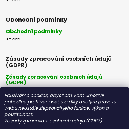
Obchodní podmínky
Obchodní podmínky
8.2.2022
Zásady zpracování osobních údajů
(GDPR)
Zásady zpracování osobních údajů
(GDPR)
8.2.2022
Používáme cookies, abychom Vám umožnili
pohodlné prohlížení webu a díky analýze provozu
webu neustále zlepšovali jeho funkce, výkon a
Dopravné a platby
použitelnost.
Zásady zpracování osobních údajů (GDPR)
Dopravné a platby