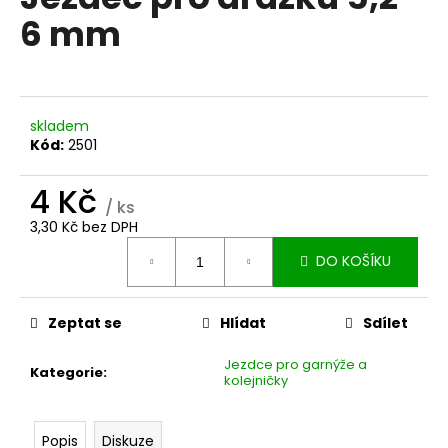
je
a
6 mm
0,0
z
j
5
í
hvězdiček.
t
?
skladem
Kód:
2501
4 Kč
/ ks
3,30 Kč bez DPH
HLEDAT
Měrná
DO KOŠÍKU
cena:
D
Zeptat se
Hlídat
Sdílet
o
p
Jezdce pro garnýže a
Kategorie
:
kolejničky
o
r
u
Popis
Diskuze