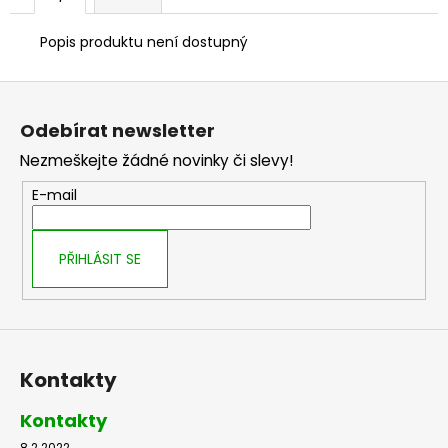
č
u
Popis produktu není dostupný
j
e
Z
m
e
á
Odebírat newsletter
p
Nezmeškejte žádné novinky či slevy!
a
t
E-mail
í
PŘIHLÁSIT SE
Kontakty
Kontakty
8.2.2022